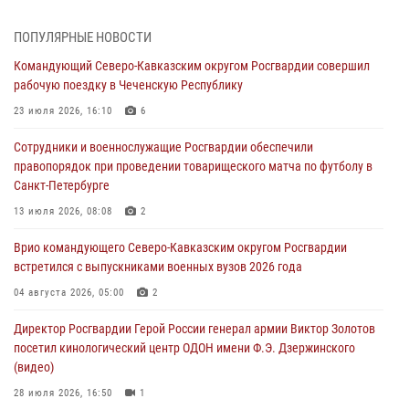
Лучшие футбольные команды Южного округа Росгвардии
определили на Кубани
ПОПУЛЯРНЫЕ НОВОСТИ
09 августа 2026, 07:00
Командующий Северо-Кавказским округом Росгвардии совершил
рабочую поездку в Чеченскую Республику
В Ульяновске росгвардейцы присоединились к донорской акции
(видео)
23 июля 2026, 16:10
6
09 августа 2026, 06:15
2
1
Сотрудники и военнослужащие Росгвардии обеспечили
правопорядок при проведении товарищеского матча по футболу в
В регионах Урала бойцам Росгвардии в зону СВО передали свежие
Санкт-Петербурге
тиражи газет
13 июля 2026, 08:08
2
09 августа 2026, 05:00
Врио командующего Северо-Кавказским округом Росгвардии
Росгвардейцы провели занятие по стрелковой подготовке для
встретился с выпускниками военных вузов 2026 года
воспитанников Центра детского, юношеского туризма и
краеведения Луганской Народной Республики
04 августа 2026, 05:00
2
09 августа 2026, 05:00
Директор Росгвардии Герой России генерал армии Виктор Золотов
посетил кинологический центр ОДОН имени Ф.Э. Дзержинского
(видео)
28 июля 2026, 16:50
1