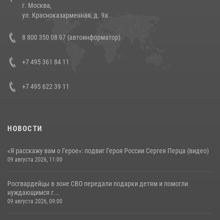
г. Москва,
14 июля 2026, 12:20
1
ул. Красноказарменная, д. 9а
Состоялась рабочая встреча директора Росгвардии Героя России
8 800 350 08 97 (автоинформатор)
генерала армии Виктора Золотова с заместителем полномочного
представителя Президента Российской Федерации в Северо-
Кавказском федеральном округе Виталием Кузнецовым
+7 495 361 84 11
30 июля 2026, 15:35
4
+7 495 622 39 11
НОВОСТИ
«Я расскажу вам о Герое»: подвиг Героя России Сергея Перца (видео)
09 августа 2026, 11:00
Росгвардейцы в зоне СВО передали подарки детям и помогли
нуждающимся г...
09 августа 2026, 09:00