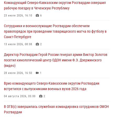
Командующий Северо-Кавказским округом Росгвардии совершил
оздоровительных услуг (видео)
рабочую поездку в Чеченскую Республику
05 августа 2026, 13:20
1
1
23 июля 2026, 16:10
6
В Москве дети сотрудников и военнослужащих Росгвардии
Сотрудники и военнослужащие Росгвардии обеспечили
посетили мастер-класс по художественной гимнастике
правопорядок при проведении товарищеского матча по футболу в
05 августа 2026, 13:00
3
Санкт-Петербурге
Офицеры Росгвардии и ветераны войск правопорядка почтили
13 июля 2026, 08:08
2
память генерала армии Ивана Кирилловича Яковлева
Директор Росгвардии Герой России генерал армии Виктор Золотов
05 августа 2026, 12:40
6
посетил кинологический центр ОДОН имени Ф.Э. Дзержинского
(видео)
Росгвардейцы приняли участие в акции «Волна памяти»,
посвящённой 83‑й годовщине освобождения Белгорода от
28 июля 2026, 16:50
1
немецко‑фашистских захватчиков
Врио командующего Северо-Кавказским округом Росгвардии
05 августа 2026, 12:13
1
встретился с выпускниками военных вузов 2026 года
04 августа 2026, 05:00
2
В ОГВ(с) завершилась служебная командировка сотрудников ОМОН
Росгвардии