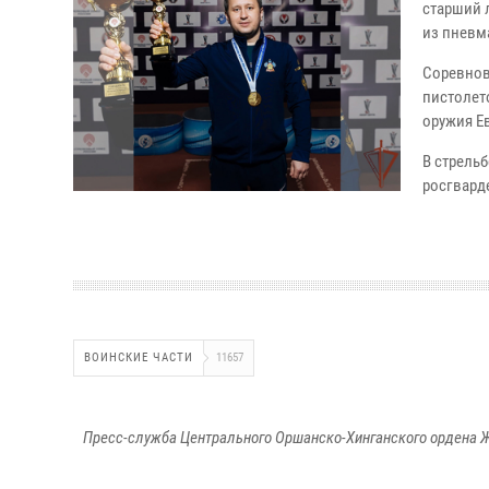
старший 
из пневм
Соревнов
пистолет
оружия Е
В стрель
росгвард
ВОИНСКИЕ ЧАСТИ
11657
Пресс-служба Центрального Оршанско-Хинганского ордена Ж