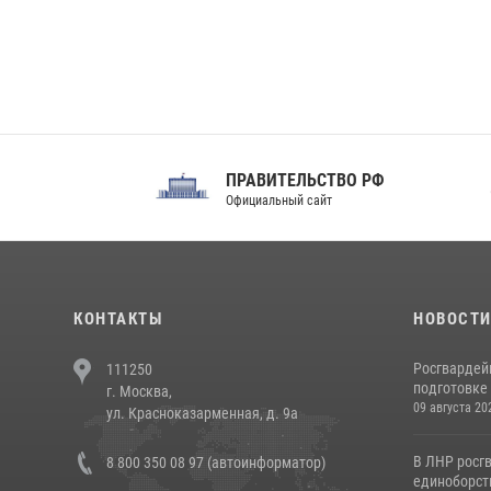
ПРАВИТЕЛЬСТВО РФ
Сов
Официальный сайт
Феде
КОНТАКТЫ
НОВОСТ
Росгвардей
111250
подготовке 
г. Москва,
09 августа 20
ул. Красноказарменная, д. 9а
В ЛНР росг
8 800 350 08 97 (автоинформатор)
единоборст