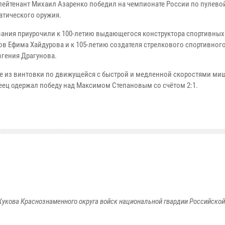
лейтенант Михаил Азаренко победил на чемпионате России по пулево
атического оружия.
ания приурочили к 100-летию выдающегося конструктора спортивных
ов Ефима Хайдурова и к 105-летию создателя стрелкового спортивного
вгения Драгунова.
бе из винтовки по движущейся с быстрой и медленной скоростями ми
еец одержал победу над Максимом Степановым со счётом 2:1.
укова Краснознаменного округа войск национальной гвардии Российско