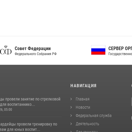
ет Федерации
СЕРВЕР ОРГАНОВ
рального Собрания РФ
Государственной власти РФ
И
НАВИГАЦИЯ
цы провели занятие по стрелковой
Главная
для воспитаннико...
Новости
26, 05:00
Федеральная служба
Деятельность
вардейцы провели тренировку по
вам для юных воспит...