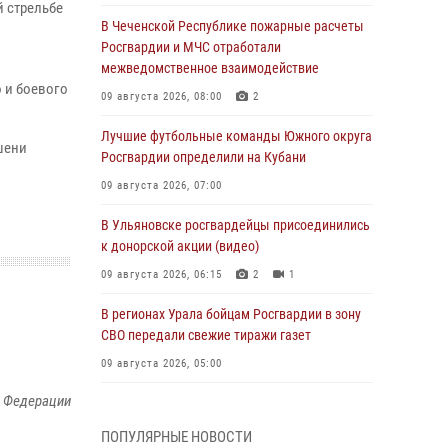
й стрельбе
В Чеченской Республике пожарные расчеты
Росгвардии и МЧС отработали
межведомственное взаимодействие
 и боевого
09 августа 2026, 08:00
2
Лучшие футбольные команды Южного округа
шени
Росгвардии определили на Кубани
09 августа 2026, 07:00
В Ульяновске росгвардейцы присоединились
к донорской акции (видео)
09 августа 2026, 06:15
2
1
В регионах Урала бойцам Росгвардии в зону
СВО передали свежие тиражи газет
09 августа 2026, 05:00
й Федерации
Росгвардейцы провели занятие по
стрелковой подготовке для воспитанников
ПОПУЛЯРНЫЕ НОВОСТИ
Центра детского, юношеского туризма и