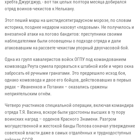
хребта Джургджур, - вот так целых полтора месяца добирался
отряд воинов-чекистов к Нелькану.
Этот пеший марш на шестидесятиградусном морозе, по словам
историка, позднее недаром назовут «ледовым». Не получилось и
внезапной атаки на логово бандитов: преступники своими
наблюдателями были оповещены о подходе отряда и дали
атаковавшим на рассвете чекистам упорный двухчасовой бой.
Одна из групп кавалеристов войск ОГПУ под командованием
комвзвода Реута сумела прорваться к штабной избе и через окна
забросать её ручными гранатами. Это предрешило исход боя,
однако комвзвода и двое его бойцов, действовавших в первых
рядах – Иваненков и Потанин – оказались сражены
неприятельским огнём.
Четверо участников специальной операции, включая командира
отряда Т.Я. Васина, вскоре были удостоены высших в ту пору
воинских наград – орденов Красного Знамени. Разгром
могущественной и жестокой банды Попова означал утверждение
советской власти даже в самых отдалённых и труднодоступных
районах СССР.