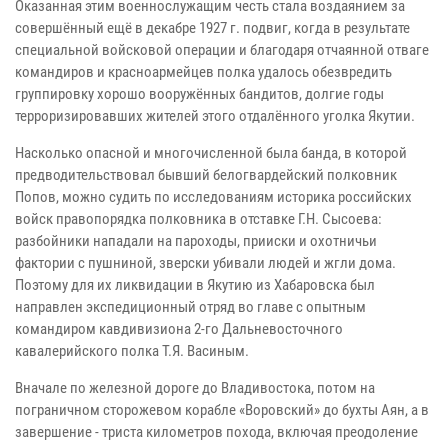
Оказанная этим военнослужащим честь стала воздаянием за
совершённый ещё в декабре 1927 г. подвиг, когда в результате
специальной войсковой операции и благодаря отчаянной отваге
командиров и красноармейцев полка удалось обезвредить
группировку хорошо вооружённых бандитов, долгие годы
терроризировавших жителей этого отдалённого уголка Якутии.
Насколько опасной и многочисленной была банда, в которой
предводительствовал бывший белогвардейский полковник
Попов, можно судить по исследованиям историка российских
войск правопорядка полковника в отставке Г.Н. Сысоева:
разбойники нападали на пароходы, прииски и охотничьи
фактории с пушниной, зверски убивали людей и жгли дома.
Поэтому для их ликвидации в Якутию из Хабаровска был
направлен экспедиционный отряд во главе с опытным
командиром кавдивизиона 2-го Дальневосточного
кавалерийского полка Т.Я. Васиным.
Вначале по железной дороге до Владивостока, потом на
пограничном сторожевом корабле «Воровский» до бухты Аян, а в
завершение - триста километров похода, включая преодоление