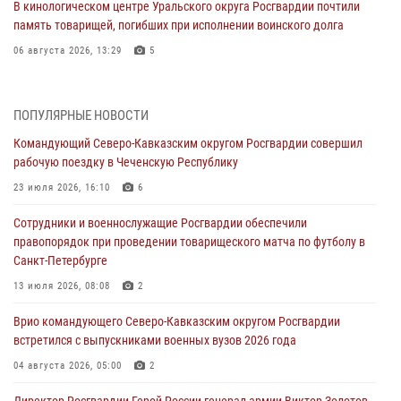
В кинологическом центре Уральского округа Росгвардии почтили
память товарищей, погибших при исполнении воинского долга
06 августа 2026, 13:29
5
В Центральном округе Росгвардии прошли мероприятия к
108‑летию генерала армии И.К. Яковлева
ПОПУЛЯРНЫЕ НОВОСТИ
06 августа 2026, 13:24
Командующий Северо-Кавказским округом Росгвардии совершил
рабочую поездку в Чеченскую Республику
Росгвардейцы задержали мужчину, открывшего стрельбу в
Подмосковье (видео)
23 июля 2026, 16:10
6
06 августа 2026, 12:35
1
Сотрудники и военнослужащие Росгвардии обеспечили
правопорядок при проведении товарищеского матча по футболу в
Росгвардейцы провели выставку вооружения для участников сбора
Санкт-Петербурге
«Гвардеец» в Пензе (видео)
13 июля 2026, 08:08
2
06 августа 2026, 12:00
2
1
Врио командующего Северо-Кавказским округом Росгвардии
В Курске росгвардейцы приняли участие в митинге, посвященном
встретился с выпускниками военных вузов 2026 года
второй годовщине вторжения ВСУ на территорию области
04 августа 2026, 05:00
2
06 августа 2026, 11:56
4
Директор Росгвардии Герой России генерал армии Виктор Золотов