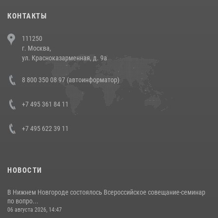
30 июля 2026, 08:00
1
КОНТАКТЫ
В Челябинске росгвардейцы задержали злоумышленников,
111250
напавших на бригаду скорой помощи (видео)
г. Москва,
14 июля 2026, 12:20
1
ул. Красноказарменная, д. 9а
В Росгвардии прошла военно-научная конференция по обобщению
8 800 350 08 97 (автоинформатор)
боевого опыта
08 июля 2026, 07:01
+7 495 361 84 11
+7 495 622 39 11
НОВОСТИ
В Нижнем Новгороде состоялось Всероссийское совещание-семинар
по вопро...
06 августа 2026, 14:47