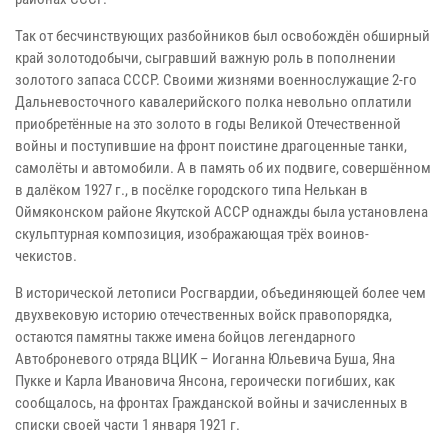
Так от бесчинствующих разбойников был освобождён обширный
край золотодобычи, сыгравший важную роль в пополнении
золотого запаса СССР. Своими жизнями военнослужащие 2-го
Дальневосточного кавалерийского полка невольно оплатили
приобретённые на это золото в годы Великой Отечественной
войны и поступившие на фронт поистине драгоценные танки,
самолёты и автомобили. А в память об их подвиге, совершённом
в далёком 1927 г., в посёлке городского типа Нелькан в
Оймяконском районе Якутской АССР однажды была установлена
скульптурная композиция, изображающая трёх воинов-
чекистов.
В исторической летописи Росгвардии, объединяющей более чем
двухвековую историю отечественных войск правопорядка,
остаются памятны также имена бойцов легендарного
Автоброневого отряда ВЦИК – Иоганна Юльевича Буша, Яна
Пукке и Карла Ивановича Янсона, героически погибших, как
сообщалось, на фронтах Гражданской войны и зачисленных в
списки своей части 1 января 1921 г.