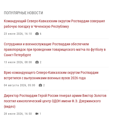
Подмосковье (видео)
06 августа 2026, 12:35
1
ПОПУЛЯРНЫЕ НОВОСТИ
Командующий Северо-Кавказским округом Росгвардии совершил
Росгвардейцы провели выставку вооружения для участников сбора
рабочую поездку в Чеченскую Республику
«Гвардеец» в Пензе (видео)
23 июля 2026, 16:10
6
06 августа 2026, 12:00
2
1
Сотрудники и военнослужащие Росгвардии обеспечили
В Курске росгвардейцы приняли участие в митинге, посвященном
правопорядок при проведении товарищеского матча по футболу в
второй годовщине вторжения ВСУ на территорию области
Санкт-Петербурге
06 августа 2026, 11:56
4
13 июля 2026, 08:08
2
В Санкт-Петербурге наряд Росгвардии задержал правонарушителя,
Врио командующего Северо-Кавказским округом Росгвардии
угрожавшего подростку травматическим пистолетом
встретился с выпускниками военных вузов 2026 года
06 августа 2026, 11:33
1
04 августа 2026, 05:00
2
В Зауралье при содействии СОБР Росгвардии ликвидирована
Директор Росгвардии Герой России генерал армии Виктор Золотов
крупная нарколаборатория
посетил кинологический центр ОДОН имени Ф.Э. Дзержинского
06 августа 2026, 11:27
(видео)
28 июля 2026, 16:50
1