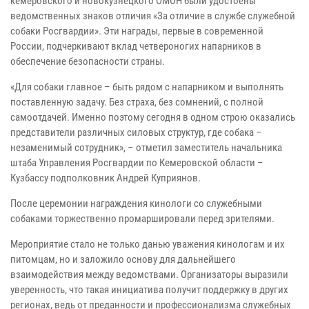
кемеровского и новокузнецкого ОМОН были удостоены
ведомственных знаков отличия «За отличие в службе служебной
собаки Росгвардии». Эти награды, первые в современной
России, подчеркивают вклад четвероногих напарников в
обеспечение безопасности страны.
«Для собаки главное – быть рядом с напарником и выполнять
поставленную задачу. Без страха, без сомнений, с полной
самоотдачей. Именно поэтому сегодня в одном строю оказались
представители различных силовых структур, где собака –
незаменимый сотрудник», – отметил заместитель начальника
штаба Управления Росгвардии по Кемеровской области –
Кузбассу подполковник Андрей Куприянов.
После церемонии награждения кинологи со служебными
собаками торжественно промаршировали перед зрителями.
Мероприятие стало не только данью уважения кинологам и их
питомцам, но и заложило основу для дальнейшего
взаимодействия между ведомствами. Организаторы выразили
уверенность, что такая инициатива получит поддержку в других
регионах, ведь от преданности и профессионализма служебных