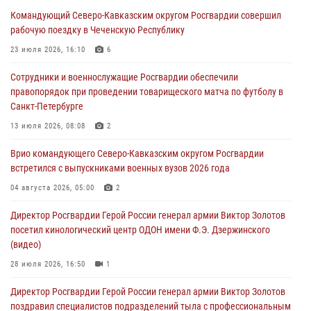
участником патриотического проекта «Дорогой Ломоносова —
Командующий Северо-Кавказским округом Росгвардии совершил
дорогой к Победе в СВО» (видео)
рабочую поездку в Чеченскую Республику
08 августа 2026, 07:00
2
1
23 июля 2026, 16:10
6
В Кабардино-Балкарии сотрудники Росгвардии провели турнир по
Сотрудники и военнослужащие Росгвардии обеспечили
настольному теннису ко Дню физкультурника
правопорядок при проведении товарищеского матча по футболу в
08 августа 2026, 07:00
Санкт-Петербурге
ОМОН «Ойрат» Управления Росгвардии по Республике Калмыкия
13 июля 2026, 08:08
2
исполнилось 20 лет
Врио командующего Северо-Кавказским округом Росгвардии
08 августа 2026, 07:00
встретился с выпускниками военных вузов 2026 года
В Москве росгвардейцы оказали помощь медикам и девушке с
04 августа 2026, 05:00
2
ограниченными возможностями здоровья (видео)
Директор Росгвардии Герой России генерал армии Виктор Золотов
08 августа 2026, 06:32
1
посетил кинологический центр ОДОН имени Ф.Э. Дзержинского
(видео)
28 июля 2026, 16:50
1
Директор Росгвардии Герой России генерал армии Виктор Золотов
поздравил специалистов подразделений тыла с профессиональным