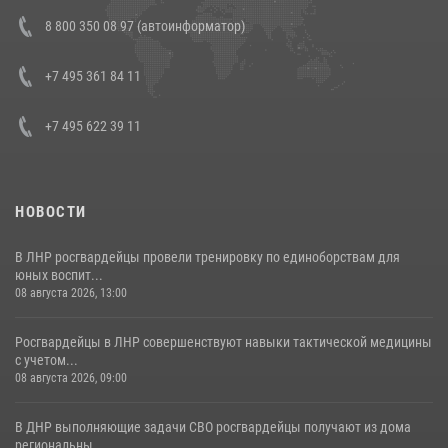
Состоялась рабочая встреча директора Росгвардии Героя России
8 800 350 08 97 (автоинформатор)
генерала армии Виктора Золотова с заместителем полномочного
представителя Президента Российской Федерации в Северо-
Кавказском федеральном округе Виталием Кузнецовым
+7 495 361 84 11
30 июля 2026, 15:35
4
+7 495 622 39 11
НОВОСТИ
В ЛНР росгвардейцы провели тренировку по единоборствам для
юных воспит...
08 августа 2026, 13:00
Росгвардейцы в ЛНР совершенствуют навыки тактической медицины
с учетом...
08 августа 2026, 09:00
В ДНР выполняющие задачи СВО росгвардейцы получают из дома
региональны...