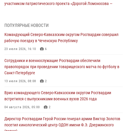
участником патриотического проекта «Дорогой Ломоносова —
дорогой к Победе в СВО» (видео)
08 августа 2026, 07:00
2
1
ПОПУЛЯРНЫЕ НОВОСТИ
В Кабардино-Балкарии сотрудники Росгвардии провели турнир по
Командующий Северо-Кавказским округом Росгвардии совершил
настольному теннису ко Дню физкультурника
рабочую поездку в Чеченскую Республику
08 августа 2026, 07:00
23 июля 2026, 16:10
6
Росгвардейцы обеспечили безопасность «Поезда Победы» в
Сотрудники и военнослужащие Росгвардии обеспечили
Кузбассе
правопорядок при проведении товарищеского матча по футболу в
08 августа 2026, 07:00
Санкт-Петербурге
В Москве росгвардейцы оказали помощь медикам и девушке с
13 июля 2026, 08:08
2
ограниченными возможностями здоровья (видео)
Врио командующего Северо-Кавказским округом Росгвардии
08 августа 2026, 06:32
1
встретился с выпускниками военных вузов 2026 года
Спецназ Росгвардии в Марий Эл почтил память товарища на
04 августа 2026, 05:00
2
тактическом турнире (видео)
Директор Росгвардии Герой России генерал армии Виктор Золотов
08 августа 2026, 06:15
9
1
посетил кинологический центр ОДОН имени Ф.Э. Дзержинского
(видео)