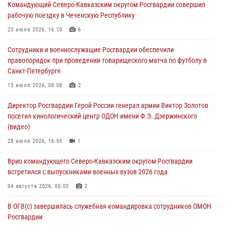
Командующий Северо-Кавказским округом Росгвардии совершил
оздоровительных услуг (видео)
рабочую поездку в Чеченскую Республику
05 августа 2026, 13:20
1
1
23 июля 2026, 16:10
6
В Москве дети сотрудников и военнослужащих Росгвардии
Сотрудники и военнослужащие Росгвардии обеспечили
посетили мастер-класс по художественной гимнастике
правопорядок при проведении товарищеского матча по футболу в
05 августа 2026, 13:00
3
Санкт-Петербурге
Офицеры Росгвардии и ветераны войск правопорядка почтили
13 июля 2026, 08:08
2
память генерала армии Ивана Кирилловича Яковлева
Директор Росгвардии Герой России генерал армии Виктор Золотов
05 августа 2026, 12:40
6
посетил кинологический центр ОДОН имени Ф.Э. Дзержинского
(видео)
Росгвардейцы приняли участие в акции «Волна памяти»,
посвящённой 83‑й годовщине освобождения Белгорода от
28 июля 2026, 16:50
1
немецко‑фашистских захватчиков
Врио командующего Северо-Кавказским округом Росгвардии
05 августа 2026, 12:13
1
встретился с выпускниками военных вузов 2026 года
04 августа 2026, 05:00
2
В ОГВ(с) завершилась служебная командировка сотрудников ОМОН
Росгвардии