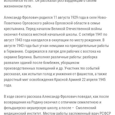
исполнится 95 лет. Он рассказал росгвардейцам о своем
жизненном пути.
Александр Фролович родился 11 августа 1929 года в селе Ново-
Поветкино Орловского района Орловской области в семье
крестьянина. Перед началом Великой Отечественной войны
окончил 4 класса местной начальной школы. С октября 1941 по
август 1943 года находился в оккупации по месту рождения. В
августе 1943 года был угнан немцами на принудительные работы
в Германию. Содержался в лагере для рабочих с востока на
окраине Берлина. Выполнял различные работы: разборка
развалин зданий после бомбежек, уборщиком
производственных помещений и др. Участник тех событий
рассказал, как испытал голод и унижения от фашистов, а также
радостный миг освобождения Красной Армией 22 апреля 1945
года.
В ходе своего рассказа Александр Фролович поведал, как после
возвращения на Родину окончил с отличием семилетнюю и
фельдшерско-акушерскую школу, а после – Смоленский
медицинский институт. Местом работы заслуженный врач РСФСР