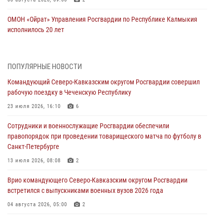
ОМОН «Ойрат» Управления Росгвардии по Республике Калмыкия
исполнилось 20 лет
08 августа 2026, 07:00
В Кабардино-Балкарии сотрудники Росгвардии провели турнир по
ПОПУЛЯРНЫЕ НОВОСТИ
настольному теннису ко Дню физкультурника
Командующий Северо-Кавказским округом Росгвардии совершил
08 августа 2026, 07:00
рабочую поездку в Чеченскую Республику
Военнослужащие Софринской бригады Росгвардии встретились с
23 июля 2026, 16:10
6
участником патриотического проекта «Дорогой Ломоносова —
Сотрудники и военнослужащие Росгвардии обеспечили
дорогой к Победе в СВО» (видео)
правопорядок при проведении товарищеского матча по футболу в
08 августа 2026, 07:00
2
1
Санкт-Петербурге
Росгвардейцы обеспечили безопасность «Поезда Победы» в
13 июля 2026, 08:08
2
Кузбассе
Врио командующего Северо-Кавказским округом Росгвардии
08 августа 2026, 07:00
встретился с выпускниками военных вузов 2026 года
В Москве росгвардейцы оказали помощь медикам и девушке с
04 августа 2026, 05:00
2
ограниченными возможностями здоровья (видео)