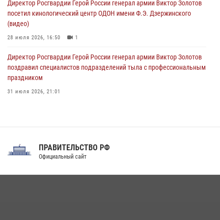
Директор Росгвардии Герой России генерал армии Виктор Золотов
08 августа 2026, 06:32
1
посетил кинологический центр ОДОН имени Ф.Э. Дзержинского
(видео)
28 июля 2026, 16:50
1
Директор Росгвардии Герой России генерал армии Виктор Золотов
поздравил специалистов подразделений тыла с профессиональным
праздником
31 июля 2026, 21:01
В ОГВ(с) завершилась служебная командировка сотрудников ОМОН
Росгвардии
20 июля 2026, 09:25
3
ПРАВИТЕЛЬСТВО РФ
Праздник «Один день с Росгвардией» к 105-летию Центрального
Официальный сайт
округа прошел на Поклонной горе
18 июля 2026, 13:43
15
1
При силовой поддержке СОБР Росгвардии в Иркутской области
повели рейды по соблюдению миграционного законодательства
(видео)