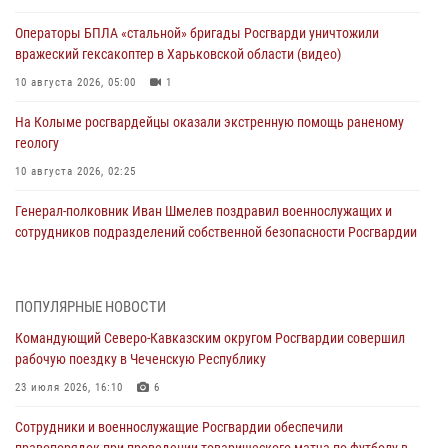
Операторы БПЛА «стальной» бригады Росгварди уничтожили
вражеский гексакоптер в Харьковской области (видео)
10 августа 2026, 05:00
1
На Колыме росгвардейцы оказали экстренную помощь раненому
геологу
10 августа 2026, 02:25
Генерал-полковник Иван Шмелев поздравил военнослужащих и
сотрудников подразделений собственной безопасности Росгвардии
с профессиональным праздником
09 августа 2026, 21:01
ПОПУЛЯРНЫЕ НОВОСТИ
Росгвардейцы оказали помощь пострадавшей при атаке БПЛА
Командующий Северо-Кавказским округом Росгвардии совершил
жительнице Белгорода
рабочую поездку в Чеченскую Республику
09 августа 2026, 12:52
2
23 июля 2026, 16:10
6
Делегация Росгвардии почтила память защитников Ленинграда
Сотрудники и военнослужащие Росгвардии обеспечили
09 августа 2026, 11:12
6
правопорядок при проведении товарищеского матча по футболу в