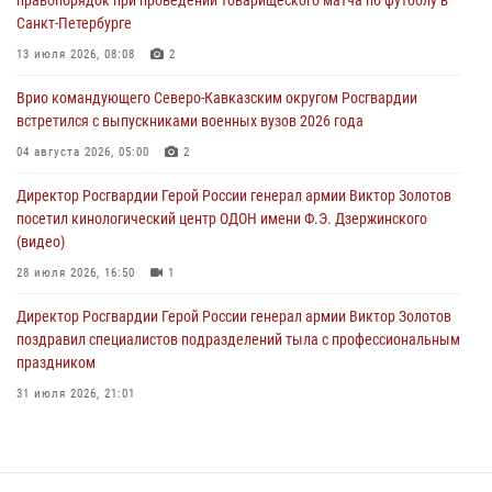
Санкт-Петербурге
«Я расскажу вам о Герое»: подвиг Героя России Сергея Перца
(видео)
13 июля 2026, 08:08
2
09 августа 2026, 11:00
1
Врио командующего Северо-Кавказским округом Росгвардии
встретился с выпускниками военных вузов 2026 года
Росгвардейцы в зоне СВО передали подарки детям и помогли
нуждающимся гражданам
04 августа 2026, 05:00
2
09 августа 2026, 09:00
Директор Росгвардии Герой России генерал армии Виктор Золотов
посетил кинологический центр ОДОН имени Ф.Э. Дзержинского
(видео)
28 июля 2026, 16:50
1
Директор Росгвардии Герой России генерал армии Виктор Золотов
поздравил специалистов подразделений тыла с профессиональным
праздником
31 июля 2026, 21:01
В ОГВ(с) завершилась служебная командировка сотрудников ОМОН
Росгвардии
20 июля 2026, 09:25
3