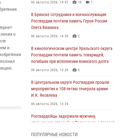
ю
06 августа 2026, 14:47
10
1
бретения
В Брянске сотрудники и военнослужащие
Росгвардии почтили память Героя России
тернет-
Олега Визнюка
вления о
06 августа 2026, 14:36
2
сте
ием и
В кинологическом центре Уральского округа
риобретения
Росгвардии почтили память товарищей,
выполнил
погибших при исполнении воинского долга
олицию.
06 августа 2026, 13:29
5
В Центральном округе Росгвардии прошли
мероприятия к 108‑летию генерала армии
И.К. Яковлева
06 августа 2026, 13:24
Росгвардейцы задержали мужчину,
открывшего стрельбу в Подмосковье (видео)
06 августа 2026, 12:35
1
ПОПУЛЯРНЫЕ НОВОСТИ