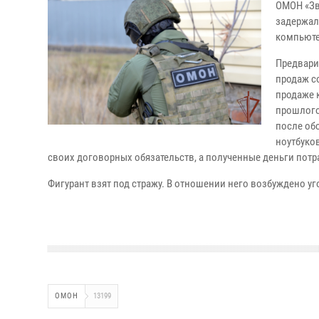
ОМОН «Зв
задержал
компьюте
Предвари
продаж с
продаже 
прошлого
после об
ноутбуков
своих договорных обязательств, а полученные деньги потр
Фигурант взят под стражу. В отношении него возбуждено у
ОМОН
13199