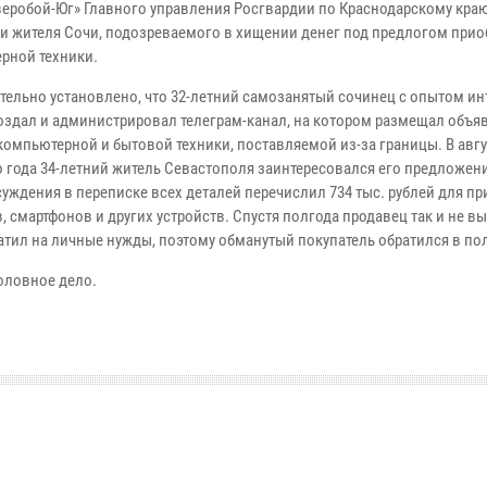
еробой-Юг» Главного управления Росгвардии по Краснодарскому кра
и жителя Сочи, подозреваемого в хищении денег под предлогом прио
рной техники.
тельно установлено, что 32-летний самозанятый сочинец с опытом ин
оздал и администрировал телеграм-канал, на котором размещал объя
компьютерной и бытовой техники, поставляемой из-за границы. В авгу
 года 34-летний житель Севастополя заинтересовался его предложен
суждения в переписке всех деталей перечислил 734 тыс. рублей для п
, смартфонов и других устройств. Спустя полгода продавец так и не 
атил на личные нужды, поэтому обманутый покупатель обратился в п
головное дело.