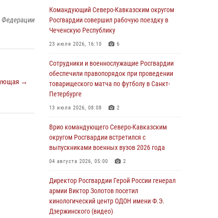
Росгвардейцы провели выставку вооружения
Командующий Северо-Кавказским округом
для участников сбора «Гвардеец» в Пензе
й Федерации
Росгвардии совершил рабочую поездку в
(видео)
Чеченскую Республику
06 августа 2026, 12:00
2
1
23 июля 2026, 16:10
6
В Курске росгвардейцы приняли участие в
Сотрудники и военнослужащие Росгвардии
митинге, посвященном второй годовщине
обеспечили правопорядок при проведении
ующая →
вторжения ВСУ на территорию области
товарищеского матча по футболу в Санкт-
Петербурге
06 августа 2026, 11:56
4
13 июля 2026, 08:08
2
В Санкт-Петербурге наряд Росгвардии
задержал правонарушителя, угрожавшего
Врио командующего Северо-Кавказским
подростку травматическим пистолетом
округом Росгвардии встретился с
выпускниками военных вузов 2026 года
06 августа 2026, 11:33
1
04 августа 2026, 05:00
2
В Зауралье при содействии СОБР Росгвардии
ликвидирована крупная нарколаборатория
Директор Росгвардии Герой России генерал
армии Виктор Золотов посетил
06 августа 2026, 11:27
кинологический центр ОДОН имени Ф.Э.
Дзержинского (видео)
В Москве росгвардейцы задержали троих