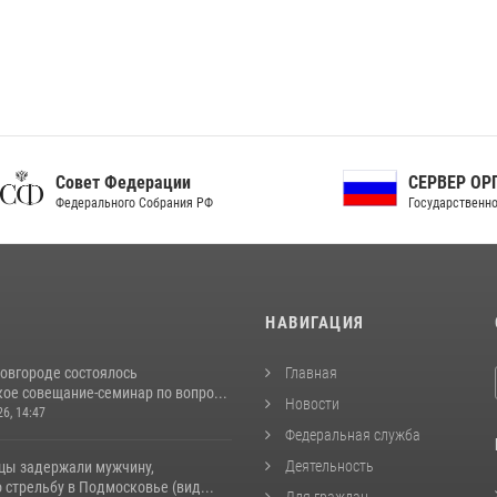
ет Федерации
СЕРВЕР ОРГАНОВ
рального Собрания РФ
Государственной власти РФ
И
НАВИГАЦИЯ
овгороде состоялось
Главная
ое совещание-семинар по вопро...
Новости
26, 14:47
Федеральная служба
Деятельность
цы задержали мужчину,
стрельбу в Подмосковье (вид...