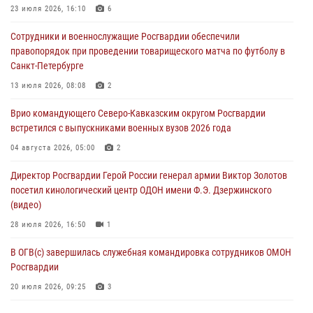
23 июля 2026, 16:10
6
В Санкт-Петербурге наряд Росгвардии задержал правонарушителя,
Сотрудники и военнослужащие Росгвардии обеспечили
угрожавшего подростку травматическим пистолетом
правопорядок при проведении товарищеского матча по футболу в
06 августа 2026, 11:33
1
Санкт-Петербурге
В Зауралье при содействии СОБР Росгвардии ликвидирована
13 июля 2026, 08:08
2
крупная нарколаборатория
Врио командующего Северо-Кавказским округом Росгвардии
06 августа 2026, 11:27
встретился с выпускниками военных вузов 2026 года
В Москве росгвардейцы задержали троих мужчин, устроивших
04 августа 2026, 05:00
2
пьяный дебош в баре (видео)
Директор Росгвардии Герой России генерал армии Виктор Золотов
06 августа 2026, 11:20
1
посетил кинологический центр ОДОН имени Ф.Э. Дзержинского
(видео)
28 июля 2026, 16:50
1
В ОГВ(с) завершилась служебная командировка сотрудников ОМОН
Росгвардии
20 июля 2026, 09:25
3