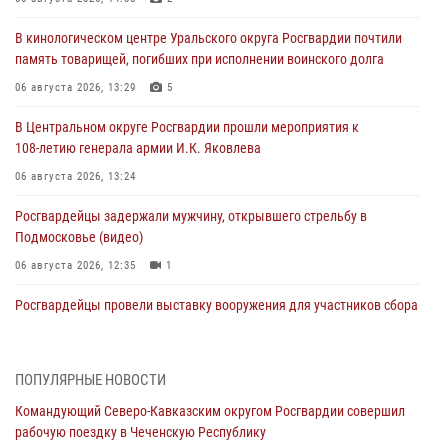
В кинологическом центре Уральского округа Росгвардии почтили
память товарищей, погибших при исполнении воинского долга
06 августа 2026, 13:29
5
В Центральном округе Росгвардии прошли мероприятия к
108‑летию генерала армии И.К. Яковлева
06 августа 2026, 13:24
Росгвардейцы задержали мужчину, открывшего стрельбу в
Подмосковье (видео)
06 августа 2026, 12:35
1
Росгвардейцы провели выставку вооружения для участников сбора
«Гвардеец» в Пензе (видео)
06 августа 2026, 12:00
2
1
ПОПУЛЯРНЫЕ НОВОСТИ
В Курске росгвардейцы приняли участие в митинге, посвященном
Командующий Северо-Кавказским округом Росгвардии совершил
второй годовщине вторжения ВСУ на территорию области
рабочую поездку в Чеченскую Республику
06 августа 2026, 11:56
4