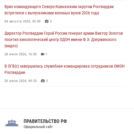
в честь юбилея ведомства
Врио командующего Северо-Кавказским округом Росгвардии
08 августа 2026, 09:03
1
встретился с выпускниками военных вузов 2026 года
Росгвардейцы в ЛНР совершенствуют навыки тактической
04 августа 2026, 05:00
2
медицины с учетом опыта СВО
Директор Росгвардии Герой России генерал армии Виктор Золотов
08 августа 2026, 09:00
2
посетил кинологический центр ОДОН имени Ф.Э. Дзержинского
(видео)
28 июля 2026, 16:50
1
В ОГВ(с) завершилась служебная командировка сотрудников ОМОН
Росгвардии
20 июля 2026, 09:25
3
Директор Росгвардии Герой России генерал армии Виктор Золотов
поздравил специалистов подразделений тыла с профессиональным
праздником
31 июля 2026, 21:01
ПРАВИТЕЛЬСТВО РФ
Праздник «Один день с Росгвардией» к 105-летию Центрального
Официальный сайт
округа прошел на Поклонной горе