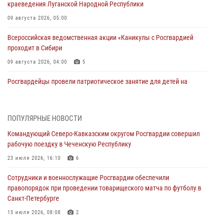
краеведения Луганской Народной Республики
09 августа 2026, 05:00
Всероссийская ведомственная акции «Каникулы с Росгвардией
проходит в Сибири
09 августа 2026, 04:00
5
Росгвардейцы провели патриотическое занятие для детей на
Поклонной горе в Москве (видео)
08 августа 2026, 14:10
3
1
ПОПУЛЯРНЫЕ НОВОСТИ
В ЛНР росгвардейцы провели тренировку по единоборствам для
Командующий Северо-Кавказским округом Росгвардии совершил
юных воспитанников спортивной школы
рабочую поездку в Чеченскую Республику
08 августа 2026, 13:00
1
23 июля 2026, 16:10
6
Сотрудники Росгвардии присоединились к утренней разминке у
Сотрудники и военнослужащие Росгвардии обеспечили
стен музея истории космонавтики в Калуге
правопорядок при проведении товарищеского матча по футболу в
08 августа 2026, 09:29
2
Санкт-Петербурге
В Северо-Западном округе Росгвардии продолжаются мероприятия
13 июля 2026, 08:08
2