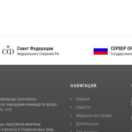
ет Федерации
СЕРВЕР ОРГАНОВ
рального Собрания РФ
Государственной власти РФ
И
НАВИГАЦИЯ
овгороде состоялось
Главная
ое совещание-семинар по вопро...
Новости
26, 14:47
Федеральная служба
Деятельность
цы задержали мужчину,
стрельбу в Подмосковье (вид...