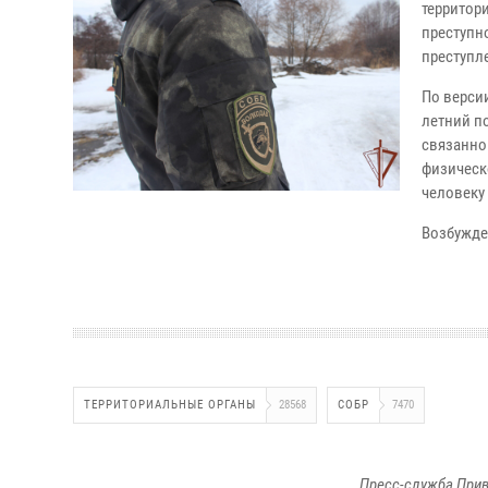
территор
преступн
преступл
По версии
летний п
связанно
физическ
человеку
Возбужде
ТЕРРИТОРИАЛЬНЫЕ ОРГАНЫ
28568
СОБР
7470
Пресс-служба Прив