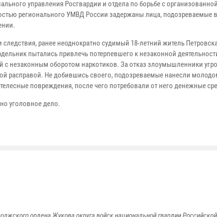
иального управления Росгвардии и отдела по борьбе с организованно
остью регионального УМВД России задержаны лица, подозреваемые 
ении.
 следствия, ранее неоднократно судимый 18-летний житель Петровска 
одельник пытались привлечь потерпевшего к незаконной деятельност
й с незаконным оборотом наркотиков. За отказ злоумышленники угр
ой расправой. Не добившись своего, подозреваемые нанесли молодо
 телесные повреждения, после чего потребовали от него денежные сре
но уголовное дело.
олжского ордена Жукова округа войск национальной гвардии Российско