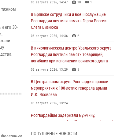
й
06 августа 2026, 14:47
10
1
в тяжком
В Брянске сотрудники и военнослужащие
Росгвардии почтили память Героя России
и его 30-
Олега Визнюка
и,
06 августа 2026, 14:36
2
ожали
му
В кинологическом центре Уральского округа
дства.
Росгвардии почтили память товарищей,
погибших при исполнении воинского долга
06 августа 2026, 13:29
5
В Центральном округе Росгвардии прошли
мероприятия к 108‑летию генерала армии
И.К. Яковлева
06 августа 2026, 13:24
Росгвардейцы задержали мужчину,
открывшего стрельбу в Подмосковье (видео)
06 августа 2026, 12:35
1
ПОПУЛЯРНЫЕ НОВОСТИ
й Федерации