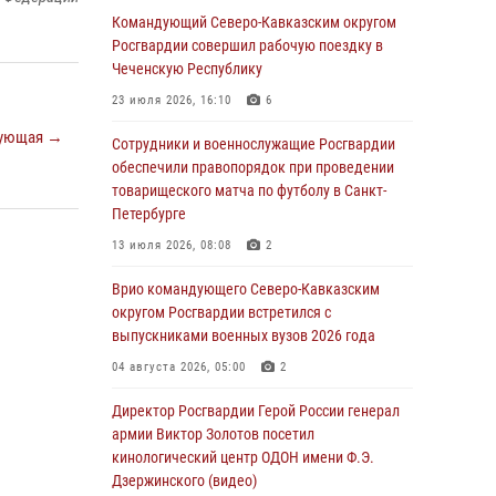
Росгвардейцы провели выставку вооружения
Командующий Северо-Кавказским округом
для участников сбора «Гвардеец» в Пензе
Росгвардии совершил рабочую поездку в
(видео)
Чеченскую Республику
06 августа 2026, 12:00
2
1
23 июля 2026, 16:10
6
ующая →
В Курске росгвардейцы приняли участие в
Сотрудники и военнослужащие Росгвардии
митинге, посвященном второй годовщине
обеспечили правопорядок при проведении
вторжения ВСУ на территорию области
товарищеского матча по футболу в Санкт-
Петербурге
06 августа 2026, 11:56
4
13 июля 2026, 08:08
2
В Санкт-Петербурге наряд Росгвардии
задержал правонарушителя, угрожавшего
Врио командующего Северо-Кавказским
подростку травматическим пистолетом
округом Росгвардии встретился с
выпускниками военных вузов 2026 года
06 августа 2026, 11:33
1
04 августа 2026, 05:00
2
В Зауралье при содействии СОБР Росгвардии
ликвидирована крупная нарколаборатория
Директор Росгвардии Герой России генерал
армии Виктор Золотов посетил
06 августа 2026, 11:27
кинологический центр ОДОН имени Ф.Э.
Дзержинского (видео)
В Москве росгвардейцы задержали троих