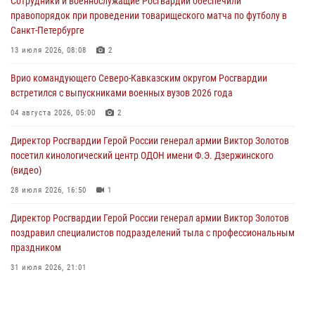
Сотрудники и военнослужащие Росгвардии обеспечили
10 августа 2026, 13:00
8
1
правопорядок при проведении товарищеского матча по футболу в
Санкт-Петербурге
В Ленобласти сотрудники Росгвардии и полиции задержали
разыскиваемого опасного рецидивиста, подозреваемого в
13 июля 2026, 08:08
2
совершении особо тяжкого преступления (видео)
Врио командующего Северо-Кавказским округом Росгвардии
10 августа 2026, 12:38
1
встретился с выпускниками военных вузов 2026 года
Сотрудники Росгвардии провели оперативно-профилактическое
04 августа 2026, 05:00
2
мероприятие «Оружие» в Тамбовской области
Директор Росгвардии Герой России генерал армии Виктор Золотов
10 августа 2026, 12:00
1
посетил кинологический центр ОДОН имени Ф.Э. Дзержинского
(видео)
28 июля 2026, 16:50
1
Директор Росгвардии Герой России генерал армии Виктор Золотов
поздравил специалистов подразделений тыла с профессиональным
праздником
31 июля 2026, 21:01
В ОГВ(с) завершилась служебная командировка сотрудников ОМОН
Росгвардии