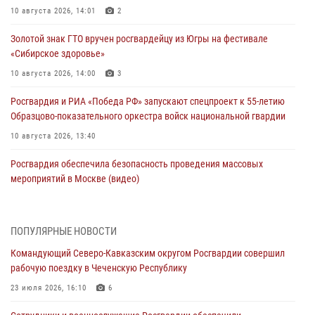
10 августа 2026, 14:01
2
Золотой знак ГТО вручен росгвардейцу из Югры на фестивале
«Сибирское здоровье»
10 августа 2026, 14:00
3
Росгвардия и РИА «Победа РФ» запускают спецпроект к 55-летию
Образцово-показательного оркестра войск национальной гвардии
10 августа 2026, 13:40
Росгвардия обеспечила безопасность проведения массовых
мероприятий в Москве (видео)
10 августа 2026, 13:12
3
1
В Югре росгвардейцы приняли участие в памятном мероприятии,
ПОПУЛЯРНЫЕ НОВОСТИ
посвященном 82-летию окончания Ленинградской битвы
Командующий Северо-Кавказским округом Росгвардии совершил
10 августа 2026, 13:00
1
рабочую поездку в Чеченскую Республику
В Кировской области состоялось открытие мемориальной доски в
23 июля 2026, 16:10
6
честь геройски погибшего в зоне СВО росгвардейца (видео)