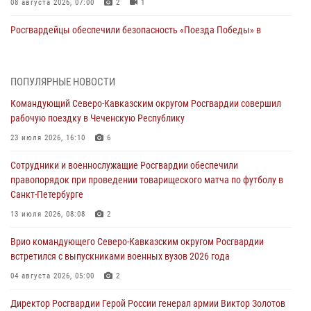
08 августа 2026, 07:00
2
1
Росгвардейцы обеспечили безопасность «Поезда Победы» в
Кузбассе
08 августа 2026, 07:00
ПОПУЛЯРНЫЕ НОВОСТИ
В Кабардино-Балкарии сотрудники Росгвардии провели турнир по
Командующий Северо-Кавказским округом Росгвардии совершил
настольному теннису ко Дню физкультурника
рабочую поездку в Чеченскую Республику
08 августа 2026, 07:00
23 июля 2026, 16:10
6
В Москве росгвардейцы оказали помощь медикам и девушке с
Сотрудники и военнослужащие Росгвардии обеспечили
ограниченными возможностями здоровья (видео)
правопорядок при проведении товарищеского матча по футболу в
08 августа 2026, 06:32
1
Санкт-Петербурге
Спецназ Росгвардии в Марий Эл почтил память товарища на
13 июля 2026, 08:08
2
тактическом турнире (видео)
Врио командующего Северо-Кавказским округом Росгвардии
08 августа 2026, 06:15
9
1
встретился с выпускниками военных вузов 2026 года
День физкультурника в Уральском округе Росгвардии отметили
04 августа 2026, 05:00
2
турнирами, мастер-классами и легкоатлетическими забегами
Директор Росгвардии Герой России генерал армии Виктор Золотов