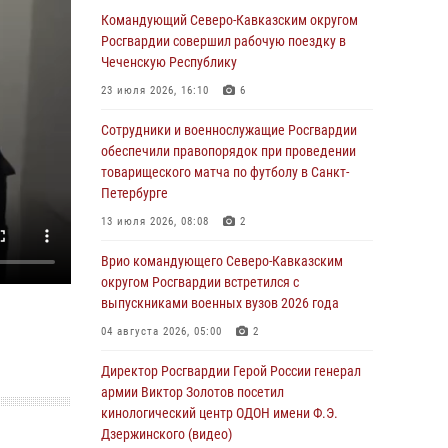
Росгвардейцы провели выставку вооружения
Командующий Северо-Кавказским округом
для участников сбора «Гвардеец» в Пензе
Росгвардии совершил рабочую поездку в
(видео)
Чеченскую Республику
06 августа 2026, 12:00
2
1
23 июля 2026, 16:10
6
В Курске росгвардейцы приняли участие в
Сотрудники и военнослужащие Росгвардии
митинге, посвященном второй годовщине
обеспечили правопорядок при проведении
вторжения ВСУ на территорию области
товарищеского матча по футболу в Санкт-
Петербурге
06 августа 2026, 11:56
4
13 июля 2026, 08:08
2
В Санкт-Петербурге наряд Росгвардии
задержал правонарушителя, угрожавшего
Врио командующего Северо-Кавказским
подростку травматическим пистолетом
округом Росгвардии встретился с
выпускниками военных вузов 2026 года
06 августа 2026, 11:33
1
04 августа 2026, 05:00
2
В Зауралье при содействии СОБР Росгвардии
ликвидирована крупная нарколаборатория
Директор Росгвардии Герой России генерал
армии Виктор Золотов посетил
06 августа 2026, 11:27
кинологический центр ОДОН имени Ф.Э.
Дзержинского (видео)
В Москве росгвардейцы задержали троих