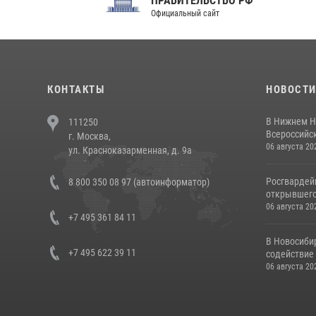
ПРАВИТЕЛЬСТВО РФ
Сов
Официальный сайт
Феде
КОНТАКТЫ
НОВОСТ
В Нижнем Н
111250
Всероссийск
г. Москва,
06 августа 20
ул. Красноказарменная, д. 9а
Росгвардей
8 800 350 08 97 (автоинформатор)
открывшего 
06 августа 20
+7 495 361 84 11
В Новосиби
+7 495 622 39 11
содействие 
06 августа 20