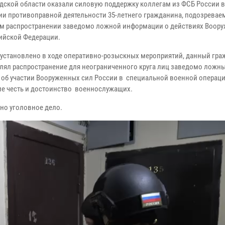
дской области оказали силовую поддержку коллегам из ФСБ России в
ии противоправной деятельности 35-летнего гражданина, подозревае
м распространении заведомо ложной информации о действиях Воор
ийской Федерации.
 установлено в ходе оперативно-розыскных мероприятий, данный гр
лял распространение для неограниченного круга лиц заведомо ложн
 об участии Вооруженных сил России в специальной военной операци
е честь и достоинство военнослужащих.
но уголовное дело.