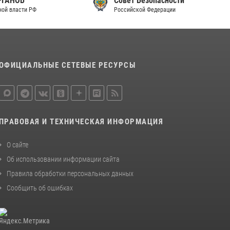
Совет Безопасности
законодательства (видео)
Российской Федерации
30 июля 2026, 08:00
1
В Челябинске росгвардейцы задержали
злоумышленников, напавших на бригаду
ОФИЦИАЛЬНЫЕ СЕТЕВЫЕ РЕСУРСЫ
скорой помощи (видео)
14 июля 2026, 12:20
1
В Росгвардии прошла военно-научная
конференция по обобщению боевого опыта
ПРАВОВАЯ И ТЕХНИЧЕСКАЯ ИНФОРМАЦИЯ
08 июля 2026, 07:01
О сайте
Об использовании информации сайта
Правила обработки персональных данных
Сообщить об ошибках