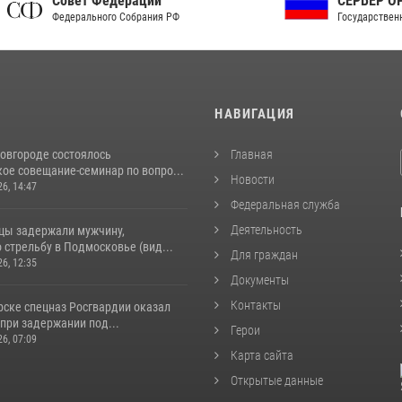
ет Федерации
СЕРВЕР ОРГАНОВ
рального Собрания РФ
Государственной власти РФ
И
НАВИГАЦИЯ
овгороде состоялось
Главная
ое совещание-семинар по вопро...
Новости
26, 14:47
Федеральная служба
Деятельность
цы задержали мужчину,
стрельбу в Подмосковье (вид...
Для граждан
26, 12:35
Документы
Контакты
рске спецназ Росгвардии оказал
при задержании под...
Герои
26, 07:09
Карта сайта
Открытые данные