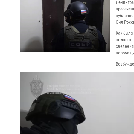
Ленингра
пресечен
публично
Сил Росс
Как было
осуществ
сведения
порочащи
Возбужде