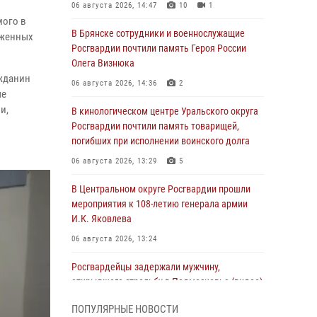
06 августа 2026, 14:47
10
1
мого в
В Брянске сотрудники и военнослужащие
уженных
Росгвардии почтили память Героя России
Олега Визнюка
ажданин
06 августа 2026, 14:36
2
ые
и,
В кинологическом центре Уральского округа
Росгвардии почтили память товарищей,
погибших при исполнении воинского долга
06 августа 2026, 13:29
5
В Центральном округе Росгвардии прошли
мероприятия к 108‑летию генерала армии
И.К. Яковлева
06 августа 2026, 13:24
Росгвардейцы задержали мужчину,
открывшего стрельбу в Подмосковье (видео)
06 августа 2026, 12:35
1
ПОПУЛЯРНЫЕ НОВОСТИ