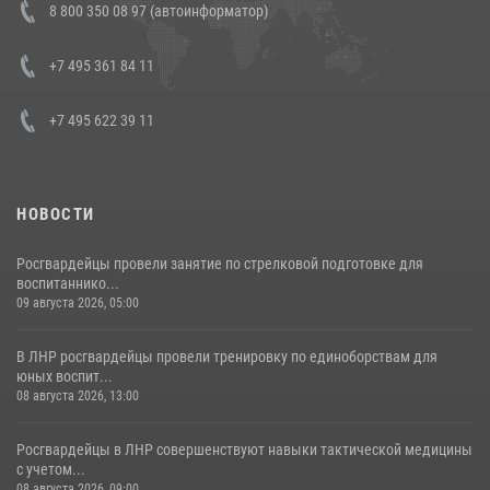
8 800 350 08 97 (автоинформатор)
генерала армии Виктора Золотова с заместителем полномочного
представителя Президента Российской Федерации в Северо-
Кавказском федеральном округе Виталием Кузнецовым
+7 495 361 84 11
30 июля 2026, 15:35
4
+7 495 622 39 11
НОВОСТИ
Росгвардейцы провели занятие по стрелковой подготовке для
воспитаннико...
09 августа 2026, 05:00
В ЛНР росгвардейцы провели тренировку по единоборствам для
юных воспит...
08 августа 2026, 13:00
Росгвардейцы в ЛНР совершенствуют навыки тактической медицины
с учетом...
08 августа 2026, 09:00