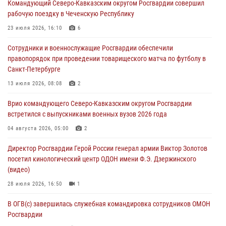
Командующий Северо-Кавказским округом Росгвардии совершил
в честь юбилея ведомства
рабочую поездку в Чеченскую Республику
08 августа 2026, 09:03
1
23 июля 2026, 16:10
6
Росгвардейцы в ЛНР совершенствуют навыки тактической
Сотрудники и военнослужащие Росгвардии обеспечили
медицины с учетом опыта СВО
правопорядок при проведении товарищеского матча по футболу в
08 августа 2026, 09:00
2
Санкт-Петербурге
В Кабардино-Балкарии сотрудники Росгвардии провели турнир по
13 июля 2026, 08:08
2
настольному теннису ко Дню физкультурника
Врио командующего Северо-Кавказским округом Росгвардии
08 августа 2026, 07:00
встретился с выпускниками военных вузов 2026 года
Военнослужащие Софринской бригады Росгвардии встретились с
04 августа 2026, 05:00
2
участником патриотического проекта «Дорогой Ломоносова —
Директор Росгвардии Герой России генерал армии Виктор Золотов
дорогой к Победе в СВО» (видео)
посетил кинологический центр ОДОН имени Ф.Э. Дзержинского
08 августа 2026, 07:00
2
1
(видео)
28 июля 2026, 16:50
1
В ОГВ(с) завершилась служебная командировка сотрудников ОМОН
Росгвардии