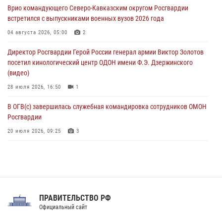
Врио командующего Северо-Кавказским округом Росгвардии
добычу биоресурсов
встретился с выпускниками военных вузов 2026 года
06 августа 2026, 05:12
04 августа 2026, 05:00
2
Росгвардейцы уничтожили свыше 120 беспилотников в ЛНР
Директор Росгвардии Герой России генерал армии Виктор Золотов
06 августа 2026, 05:00
посетил кинологический центр ОДОН имени Ф.Э. Дзержинского
(видео)
28 июля 2026, 16:50
1
В ОГВ(с) завершилась служебная командировка сотрудников ОМОН
Росгвардии
20 июля 2026, 09:25
3
Директор Росгвардии Герой России генерал армии Виктор Золотов
поздравил специалистов подразделений тыла с профессиональным
праздником
31 июля 2026, 21:01
ПРАВИТЕЛЬСТВО РФ
Праздник «Один день с Росгвардией» к 105-летию Центрального
Официальный сайт
округа прошел на Поклонной горе