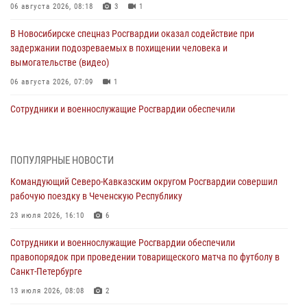
06 августа 2026, 08:18
3
1
В Новосибирске спецназ Росгвардии оказал содействие при
задержании подозреваемых в похищении человека и
вымогательстве (видео)
06 августа 2026, 07:09
1
Сотрудники и военнослужащие Росгвардии обеспечили
правопорядок при проведении матча Кубка России по футболу в
Санкт-Петербурге
06 августа 2026, 07:03
3
ПОПУЛЯРНЫЕ НОВОСТИ
Командующий Северо-Кавказским округом Росгвардии совершил
В Грозном военнослужащие Росгвардии присоединились к
рабочую поездку в Чеченскую Республику
всероссийской донорской акции «От сердца к сердцу»
23 июля 2026, 16:10
6
06 августа 2026, 06:30
Сотрудники и военнослужащие Росгвардии обеспечили
В Бурятии и Приамурье росгвардейцы задержали подозреваемых в
правопорядок при проведении товарищеского матча по футболу в
незаконном обороте наркотиков
Санкт-Петербурге
06 августа 2026, 06:15
13 июля 2026, 08:08
2
На Сахалине при участии СОБР Росгвардии пресекли нелегальную