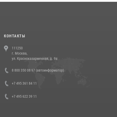
18 июля 2026, 13:43
15
1
При силовой поддержке СОБР Росгвардии в Иркутской области
повели рейды по соблюдению миграционного законодательства
(видео)
30 июля 2026, 08:00
1
КОНТАКТЫ
В Челябинске росгвардейцы задержали злоумышленников,
111250
напавших на бригаду скорой помощи (видео)
г. Москва,
14 июля 2026, 12:20
1
ул. Красноказарменная, д. 9а
В Росгвардии прошла военно-научная конференция по обобщению
8 800 350 08 97 (автоинформатор)
боевого опыта
08 июля 2026, 07:01
+7 495 361 84 11
+7 495 622 39 11