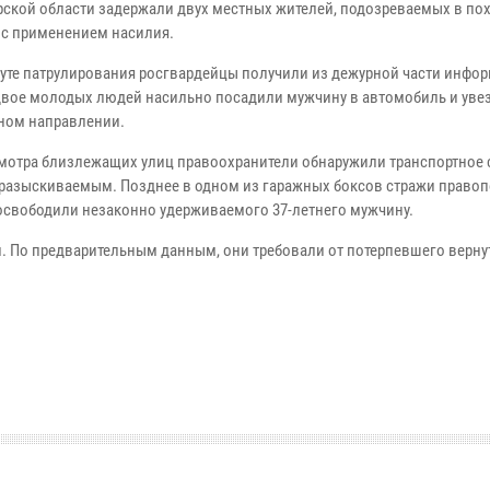
ской области задержали двух местных жителей, подозреваемых в п
 с применением насилия.
уте патрулирования росгвардейцы получили из дежурной части инфо
 двое молодых людей насильно посадили мужчину в автомобиль и увез
ном направлении.
смотра близлежащих улиц правоохранители обнаружили транспортное 
 разыскиваемым. Позднее в одном из гаражных боксов стражи право
освободили незаконно удерживаемого 37-летнего мужчину.
. По предварительным данным, они требовали от потерпевшего верну