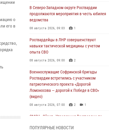
охищении
В Северо-Западном округе Росгвардии
продолжаются мероприятия в честь юбилея
рмацию о
ведомства
ли его в
08 августа 2026, 09:03
1
Росгвардейцы в ЛНР совершенствуют
средство,
навыки тактической медицины с учетом
порядка
опыта СВО
08 августа 2026, 09:00
2
ть
Военнослужащие Софринской бригады
Росгвардии встретились с участником
патриотического проекта «Дорогой
Ломоносова — дорогой к Победе в СВО»
(видео)
08 августа 2026, 07:00
2
1
ОМОН «Ойрат» Управления Росгвардии по
Республике Калмыкия исполнилось 20 лет
ПОПУЛЯРНЫЕ НОВОСТИ
08 августа 2026, 07:00