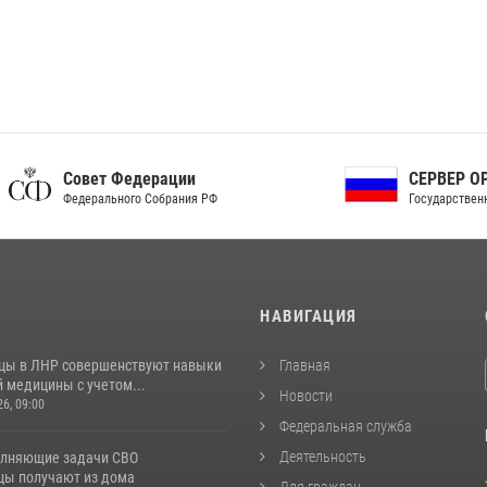
ет Федерации
СЕРВЕР ОРГАНОВ
рального Собрания РФ
Государственной власти РФ
И
НАВИГАЦИЯ
цы в ЛНР совершенствуют навыки
Главная
 медицины с учетом...
Новости
26, 09:00
Федеральная служба
Деятельность
лняющие задачи СВО
цы получают из дома