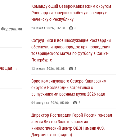
Командующий Северо-Кавказским округом
Росгвардейцы обеспечили безопасность
Росгвардии совершил рабочую поездку в
«Поезда Победы» в Кузбассе
Чеченскую Республику
08 августа 2026, 07:00
й Федерации
23 июля 2026, 16:10
6
В Кабардино-Балкарии сотрудники
Сотрудники и военнослужащие Росгвардии
Росгвардии провели турнир по настольному
обеспечили правопорядок при проведении
теннису ко Дню физкультурника
товарищеского матча по футболу в Санкт-
Петербурге
08 августа 2026, 07:00
ующая →
13 июля 2026, 08:08
2
В Москве росгвардейцы оказали помощь
медикам и девушке с ограниченными
Врио командующего Северо-Кавказским
возможностями здоровья (видео)
округом Росгвардии встретился с
выпускниками военных вузов 2026 года
08 августа 2026, 06:32
1
04 августа 2026, 05:00
2
Спецназ Росгвардии в Марий Эл почтил
память товарища на тактическом турнире
Директор Росгвардии Герой России генерал
(видео)
армии Виктор Золотов посетил
кинологический центр ОДОН имени Ф.Э.
08 августа 2026, 06:15
9
1
Дзержинского (видео)