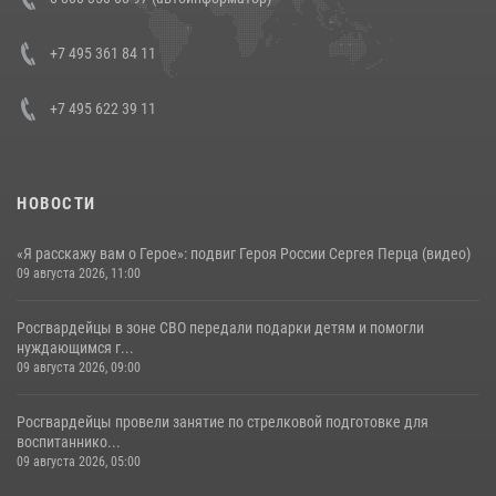
генерала армии Виктора Золотова с заместителем полномочного
представителя Президента Российской Федерации в Северо-
Кавказском федеральном округе Виталием Кузнецовым
+7 495 361 84 11
30 июля 2026, 15:35
4
+7 495 622 39 11
НОВОСТИ
«Я расскажу вам о Герое»: подвиг Героя России Сергея Перца (видео)
09 августа 2026, 11:00
Росгвардейцы в зоне СВО передали подарки детям и помогли
нуждающимся г...
09 августа 2026, 09:00
Росгвардейцы провели занятие по стрелковой подготовке для
воспитаннико...
09 августа 2026, 05:00