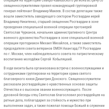
операций на территории Северо-Кавказского региона встречу со
священнослужителями провел командующий группировкой
генерал-лейтенант Владимир Макеев. В состав делегации также
вошли заместитель заведующего сектором Росгвардии иерей
Владимир Никитенко, старший священник Росгвардии в зоне
проведения специальной военной операции протоиерей
Святослав Чурканов, начальник административного Центра
военного духовенства Росгвардии в зоне специальной военной
операции протодиакон Михаил Михайлов, а также заместитель
председателя совета ветеранов ОМОН Авангард ГУ Росгвардии
по г. Москве, член наблюдательного совета по патриотическому
воспитанию молодёжи Сергей Кобыляцкий.
В ходе визита была организована встреча с военнослужащими и
сотрудниками группировки на территории храма святого
благоверного князя Димитрия Донского. Священнослужители
рассказали росгвардейцам о нравственных основах защиты
Отечества и о высоком звании военнослужащего. После
духовной беседы отец Святослав благословил росгвардейцев на
ратные дела, поблагодарил за стойкость и мужество при
выполнении задач, а также пожелал помощи Божьей в служении