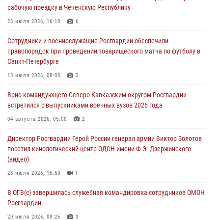
09 августа 2026, 08:00
8
рабочую поездку в Чеченскую Республику
В Чеченской Республике пожарные расчеты Росгвардии и МЧС
23 июля 2026, 16:10
6
отработали межведомственное взаимодействие
Сотрудники и военнослужащие Росгвардии обеспечили
09 августа 2026, 08:00
2
правопорядок при проведении товарищеского матча по футболу в
Санкт-Петербурге
В Кузбассе росгвардейцы помогли вернуть горожанке пропавшую
мать
13 июля 2026, 08:08
2
09 августа 2026, 07:00
Врио командующего Северо-Кавказским округом Росгвардии
встретился с выпускниками военных вузов 2026 года
Лучшие футбольные команды Южного округа Росгвардии
определили на Кубани
04 августа 2026, 05:00
2
09 августа 2026, 07:00
Директор Росгвардии Герой России генерал армии Виктор Золотов
посетил кинологический центр ОДОН имени Ф.Э. Дзержинского
(видео)
28 июля 2026, 16:50
1
В ОГВ(с) завершилась служебная командировка сотрудников ОМОН
Росгвардии
20 июля 2026, 09:25
3