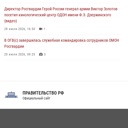
В Курске росгвардейцы провели занятие по основам
Директор Росгвардии Герой России генерал армии Виктор Золотов
взрывобезопасности
посетил кинологический центр ОДОН имени Ф.Э. Дзержинского
07 августа 2026, 11:33
(видео)
28 июля 2026, 16:50
1
В ОГВ(с) завершилась служебная командировка сотрудников ОМОН
Росгвардии
20 июля 2026, 09:25
3
Директор Росгвардии Герой России генерал армии Виктор Золотов
поздравил специалистов подразделений тыла с профессиональным
праздником
31 июля 2026, 21:01
ПРАВИТЕЛЬСТВО РФ
Праздник «Один день с Росгвардией» к 105-летию Центрального
Официальный сайт
округа прошел на Поклонной горе
18 июля 2026, 13:43
15
1
При силовой поддержке СОБР Росгвардии в Иркутской области