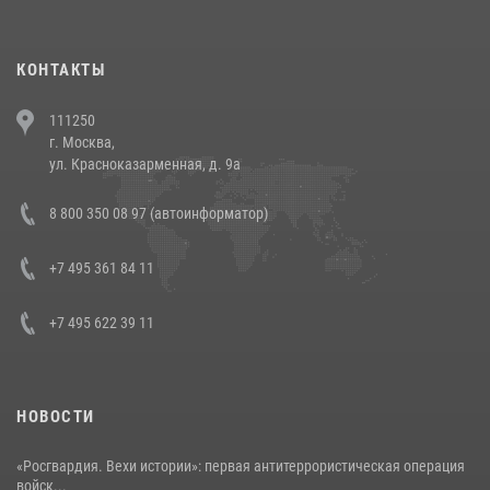
повели рейды по соблюдению миграционного законодательства
(видео)
30 июля 2026, 08:00
1
КОНТАКТЫ
В Челябинске росгвардейцы задержали злоумышленников,
111250
напавших на бригаду скорой помощи (видео)
г. Москва,
14 июля 2026, 12:20
1
ул. Красноказарменная, д. 9а
В Росгвардии прошла военно-научная конференция по обобщению
8 800 350 08 97 (автоинформатор)
боевого опыта
08 июля 2026, 07:01
+7 495 361 84 11
+7 495 622 39 11
НОВОСТИ
«Росгвардия. Вехи истории»: первая антитеррористическая операция
войск...