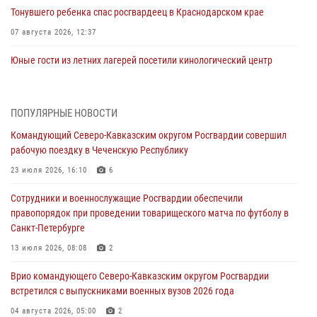
Тонувшего ребенка спас росгвардеец в Краснодарском крае
07 августа 2026, 12:37
Юные гости из летних лагерей посетили кинологический центр
Росгвардии (видео)
07 августа 2026, 12:20
3
1
ПОПУЛЯРНЫЕ НОВОСТИ
Ветеран войск правопорядка генерал-майор Иван Пияшев – герой
Командующий Северо-Кавказским округом Росгвардии совершил
выпуска «Легенды армии с Александром Маршалом»
рабочую поездку в Чеченскую Республику
07 августа 2026, 12:00
23 июля 2026, 16:10
6
Представители ФСБ России по Уральскому округу Росгвардии и
Сотрудники и военнослужащие Росгвардии обеспечили
ветераны военной контрразведки почтили память Николая
правопорядок при проведении товарищеского матча по футболу в
Кузнецова
Санкт-Петербурге
07 августа 2026, 12:00
4
13 июля 2026, 08:08
2
Росгвардейцы пресекли попытку руферов подняться на крышу
Врио командующего Северо-Кавказским округом Росгвардии
Смольного собора в Санкт-Петербурге (видео)
встретился с выпускниками военных вузов 2026 года
07 августа 2026, 11:34
3
1
04 августа 2026, 05:00
2