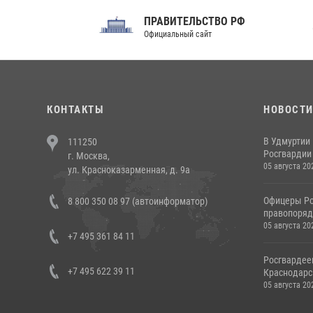
ПРАВИТЕЛЬСТВО РФ
Сов
Официальный сайт
Феде
КОНТАКТЫ
НОВОСТ
В Удмуртии
111250
Росгвардии
г. Москва,
05 августа 20
ул. Красноказарменная, д. 9а
Офицеры Ро
8 800 350 08 97 (автоинформатор)
правопорядк
05 августа 20
+7 495 361 84 11
Росгвардее
+7 495 622 39 11
Краснодарс
05 августа 20