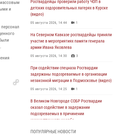
Росгвардейцы проверили работу ЧОП в
с массовым
детских оздоровительных лагерях в Курске
выми и
(видео)
05 августа 2026, 14:44
1
в персонал
еденного
На Северном Кавказе росгвардейцы приняли
 были
участие в мероприятиях памяти генерала
.
армии Ивана Яковлева
05 августа 2026, 14:30
3
чения
При содействии спецназа Росгвардии
задержаны подозреваемые в организации
незаконной миграции в Подмосковье (видео)
05 августа 2026, 14:25
1
В Великом Новгороде СОБР Росгвардии
оказал содействие в задержании
подозреваемых в причинении
имущественного ущерба
05 августа 2026, 13:53
ПОПУЛЯРНЫЕ НОВОСТИ