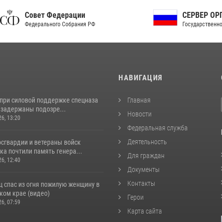
ет Федерации
СЕРВЕР ОРГАНОВ
рального Собрания РФ
Государственной власти РФ
И
НАВИГАЦИЯ
 при силовой поддержке спецназа
Главная
 задержаны подозре...
Новости
26, 13:20
Федеральная служба
Деятельность
сгвардии и ветераны войск
а почтили память генера...
Для граждан
26, 12:40
Документы
Контакты
ц спас из огня пожилую женщину в
ком крае (видео)
Герои
26, 07:59
Карта сайта