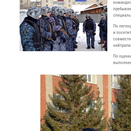
командно
пребыван
специаль
По леген
и посети
совместн
нейтрали
По оценк
выполнен