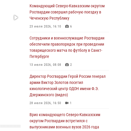
Формулу безопасности показал спецназ
Командующий Северо-Кавказским округом
Росгвардии юным динамовцам
Росгвардии совершил рабочую поездку в
Свердловской области
Чеченскую Республику
05 августа 2026, 13:50
4
23 июля 2026, 16:10
6
В столице росгвардейцы задержали мужчину,
Сотрудники и военнослужащие Росгвардии
устроившего дебош в букмекерской конторе
обеспечили правопорядок при проведении
(видео)
товарищеского матча по футболу в Санкт-
Петербурге
05 августа 2026, 13:25
1
13 июля 2026, 08:08
2
В Удмуртии при силовой поддержке спецназа
Росгвардии задержаны подозреваемые в
Директор Росгвардии Герой России генерал
мошенничестве под видом оказания
армии Виктор Золотов посетил
оздоровительных услуг (видео)
кинологический центр ОДОН имени Ф.Э.
Дзержинского (видео)
05 августа 2026, 13:20
1
1
28 июля 2026, 16:50
1
В Москве дети сотрудников и
военнослужащих Росгвардии посетили
Врио командующего Северо-Кавказским
мастер-класс по художественной гимнастике
округом Росгвардии встретился с
выпускниками военных вузов 2026 года
05 августа 2026, 13:00
3