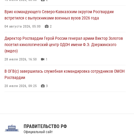
В Зауралье при содействии СОБР Росгвардии ликвидирована
крупная нарколаборатория
Врио командующего Северо-Кавказским округом Росгвардии
06 августа 2026, 11:27
встретился с выпускниками военных вузов 2026 года
В Москве росгвардейцы задержали троих мужчин, устроивших
04 августа 2026, 05:00
2
пьяный дебош в баре (видео)
Директор Росгвардии Герой России генерал армии Виктор Золотов
06 августа 2026, 11:20
1
посетил кинологический центр ОДОН имени Ф.Э. Дзержинского
(видео)
28 июля 2026, 16:50
1
В ОГВ(с) завершилась служебная командировка сотрудников ОМОН
Росгвардии
20 июля 2026, 09:25
3
Директор Росгвардии Герой России генерал армии Виктор Золотов
поздравил специалистов подразделений тыла с профессиональным
праздником
31 июля 2026, 21:01
ПРАВИТЕЛЬСТВО РФ
Праздник «Один день с Росгвардией» к 105-летию Центрального
Официальный сайт