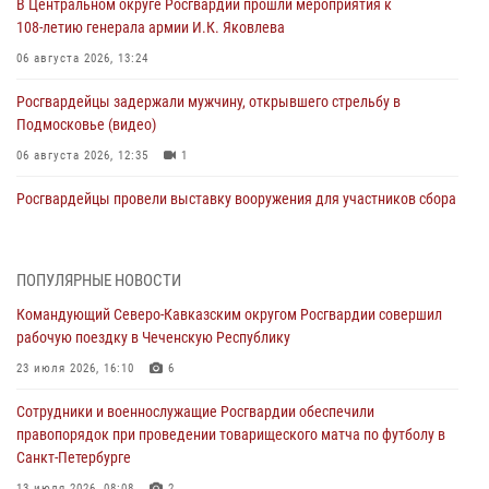
В Центральном округе Росгвардии прошли мероприятия к
108‑летию генерала армии И.К. Яковлева
06 августа 2026, 13:24
Росгвардейцы задержали мужчину, открывшего стрельбу в
Подмосковье (видео)
06 августа 2026, 12:35
1
Росгвардейцы провели выставку вооружения для участников сбора
«Гвардеец» в Пензе (видео)
06 августа 2026, 12:00
2
1
ПОПУЛЯРНЫЕ НОВОСТИ
В Курске росгвардейцы приняли участие в митинге, посвященном
Командующий Северо-Кавказским округом Росгвардии совершил
второй годовщине вторжения ВСУ на территорию области
рабочую поездку в Чеченскую Республику
06 августа 2026, 11:56
4
23 июля 2026, 16:10
6
В Санкт-Петербурге наряд Росгвардии задержал правонарушителя,
Сотрудники и военнослужащие Росгвардии обеспечили
угрожавшего подростку травматическим пистолетом
правопорядок при проведении товарищеского матча по футболу в
06 августа 2026, 11:33
1
Санкт-Петербурге
13 июля 2026, 08:08
2