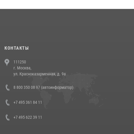
округа прошел на Поклонной горе
18 июля 2026, 13:43
15
1
При силовой поддержке СОБР Росгвардии в Иркутской области
повели рейды по соблюдению миграционного законодательства
(видео)
30 июля 2026, 08:00
1
КОНТАКТЫ
В Челябинске росгвардейцы задержали злоумышленников,
111250
напавших на бригаду скорой помощи (видео)
г. Москва,
14 июля 2026, 12:20
1
ул. Красноказарменная, д. 9а
В Росгвардии прошла военно-научная конференция по обобщению
8 800 350 08 97 (автоинформатор)
боевого опыта
08 июля 2026, 07:01
+7 495 361 84 11
+7 495 622 39 11