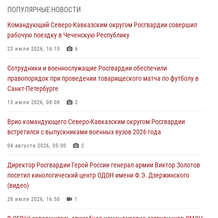
07 августа 2026, 13:30
1
ПОПУЛЯРНЫЕ НОВОСТИ
Командующий Северо-Кавказским округом Росгвардии совершил
В Югре при содействии спецназа Росгвардии пресечено более 180
рабочую поездку в Чеченскую Республику
нарушений миграционного законодательства
23 июля 2026, 16:10
6
07 августа 2026, 12:54
Сотрудники и военнослужащие Росгвардии обеспечили
Тонувшего ребенка спас росгвардеец в Краснодарском крае
правопорядок при проведении товарищеского матча по футболу в
07 августа 2026, 12:37
Санкт-Петербурге
Юные гости из летних лагерей посетили кинологический центр
13 июля 2026, 08:08
2
Росгвардии (видео)
Врио командующего Северо-Кавказским округом Росгвардии
07 августа 2026, 12:20
3
1
встретился с выпускниками военных вузов 2026 года
Представители ФСБ России по Уральскому округу Росгвардии и
04 августа 2026, 05:00
2
ветераны военной контрразведки почтили память Николая
Директор Росгвардии Герой России генерал армии Виктор Золотов
Кузнецова
посетил кинологический центр ОДОН имени Ф.Э. Дзержинского
07 августа 2026, 12:00
4
(видео)
28 июля 2026, 16:50
1