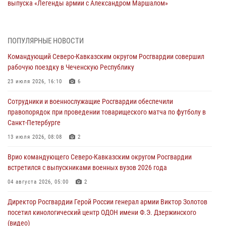
выпуска «Легенды армии с Александром Маршалом»
07 августа 2026, 12:00
Представители ФСБ России по Уральскому округу Росгвардии и
ПОПУЛЯРНЫЕ НОВОСТИ
ветераны военной контрразведки почтили память Николая
Командующий Северо-Кавказским округом Росгвардии совершил
Кузнецова
рабочую поездку в Чеченскую Республику
07 августа 2026, 12:00
4
23 июля 2026, 16:10
6
Росгвардейцы пресекли попытку руферов подняться на крышу
Сотрудники и военнослужащие Росгвардии обеспечили
Смольного собора в Санкт-Петербурге (видео)
правопорядок при проведении товарищеского матча по футболу в
07 августа 2026, 11:34
3
1
Санкт-Петербурге
В Курске росгвардейцы провели занятие по основам
13 июля 2026, 08:08
2
взрывобезопасности
Врио командующего Северо-Кавказским округом Росгвардии
07 августа 2026, 11:33
встретился с выпускниками военных вузов 2026 года
Рэпер ST посетил раненых росгвардейцев в Главном военном
04 августа 2026, 05:00
2
клиническом госпитале ведомства
Директор Росгвардии Герой России генерал армии Виктор Золотов
07 августа 2026, 11:18
2
посетил кинологический центр ОДОН имени Ф.Э. Дзержинского
(видео)