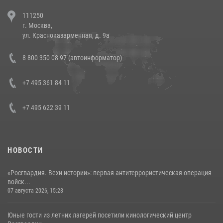
В Челябинске росгвардейцы задержали злоумышленников,
111250
напавших на бригаду скорой помощи (видео)
г. Москва,
14 июля 2026, 12:20
1
ул. Красноказарменная, д. 9а
В Росгвардии прошла военно-научная конференция по обобщению
8 800 350 08 97 (автоинформатор)
боевого опыта
08 июля 2026, 07:01
+7 495 361 84 11
+7 495 622 39 11
НОВОСТИ
«Росгвардия. Вехи истории»: первая антитеррористическая операция
войск...
07 августа 2026, 15:28
Юные гости из летних лагерей посетили кинологический центр