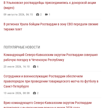
В Ульяновске росгвардейцы присоединились к донорской акции
(видео)
09 августа 2026, 06:15
2
1
В регионах Урала бойцам Росгвардии в зону СВО передали свежие
тиражи газет
09 августа 2026, 05:00
Росгвардейцы провели занятие по стрелковой подготовке для
ПОПУЛЯРНЫЕ НОВОСТИ
воспитанников Центра детского, юношеского туризма и
Командующий Северо-Кавказским округом Росгвардии совершил
краеведения Луганской Народной Республики
рабочую поездку в Чеченскую Республику
09 августа 2026, 05:00
23 июля 2026, 16:10
6
Всероссийская ведомственная акции «Каникулы с Росгвардией
Сотрудники и военнослужащие Росгвардии обеспечили
проходит в Сибири
правопорядок при проведении товарищеского матча по футболу в
09 августа 2026, 04:00
5
Санкт-Петербурге
Росгвардейцы провели патриотическое занятие для детей на
13 июля 2026, 08:08
2
Поклонной горе в Москве (видео)
Врио командующего Северо-Кавказским округом Росгвардии
08 августа 2026, 14:10
3
1
встретился с выпускниками военных вузов 2026 года