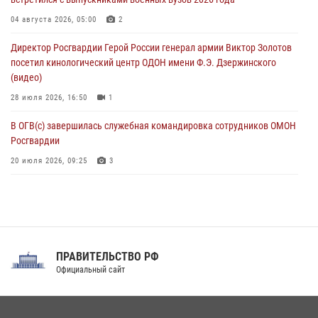
В ЛНР росгвардейцы провели тренировку по единоборствам для
04 августа 2026, 05:00
2
юных воспитанников спортивной школы
Директор Росгвардии Герой России генерал армии Виктор Золотов
08 августа 2026, 13:00
1
посетил кинологический центр ОДОН имени Ф.Э. Дзержинского
(видео)
28 июля 2026, 16:50
1
В ОГВ(с) завершилась служебная командировка сотрудников ОМОН
Росгвардии
20 июля 2026, 09:25
3
Директор Росгвардии Герой России генерал армии Виктор Золотов
поздравил специалистов подразделений тыла с профессиональным
праздником
31 июля 2026, 21:01
ПРАВИТЕЛЬСТВО РФ
Праздник «Один день с Росгвардией» к 105-летию Центрального
Официальный сайт
округа прошел на Поклонной горе
18 июля 2026, 13:43
15
1