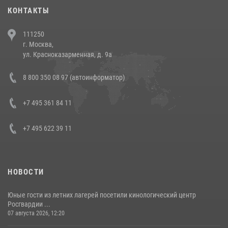
30 июля 2026, 08:00
1
КОНТАКТЫ
В Челябинске росгвардейцы задержали злоумышленников,
111250
напавших на бригаду скорой помощи (видео)
г. Москва,
14 июля 2026, 12:20
1
ул. Красноказарменная, д. 9а
В Росгвардии прошла военно-научная конференция по обобщению
8 800 350 08 97 (автоинформатор)
боевого опыта
08 июля 2026, 07:01
+7 495 361 84 11
+7 495 622 39 11
НОВОСТИ
Юные гости из летних лагерей посетили кинологический центр
Росгвардии ...
07 августа 2026, 12:20