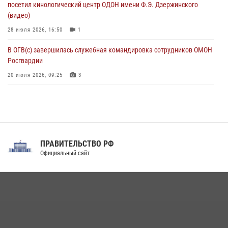
посетил кинологический центр ОДОН имени Ф.Э. Дзержинского
(видео)
28 июля 2026, 16:50
1
В ОГВ(с) завершилась служебная командировка сотрудников ОМОН
Росгвардии
20 июля 2026, 09:25
3
Директор Росгвардии Герой России генерал армии Виктор Золотов
поздравил специалистов подразделений тыла с профессиональным
праздником
31 июля 2026, 21:01
ПРАВИТЕЛЬСТВО РФ
Праздник «Один день с Росгвардией» к 105-летию Центрального
Официальный сайт
округа прошел на Поклонной горе
18 июля 2026, 13:43
15
1
При силовой поддержке СОБР Росгвардии в Иркутской области
повели рейды по соблюдению миграционного законодательства
(видео)