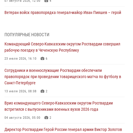
07 августа 2026, 12:00
4
Ветеран войск правопорядка генерал-майор Иван Пияшев – герой
выпуска «Легенды армии с Александром Маршалом»
07 августа 2026, 12:00
ПОПУЛЯРНЫЕ НОВОСТИ
Росгвардейцы пресекли попытку руферов подняться на крышу
Командующий Северо-Кавказским округом Росгвардии совершил
Смольного собора в Санкт-Петербурге (видео)
рабочую поездку в Чеченскую Республику
07 августа 2026, 11:34
3
1
23 июля 2026, 16:10
6
В Курске росгвардейцы провели занятие по основам
Сотрудники и военнослужащие Росгвардии обеспечили
взрывобезопасности
правопорядок при проведении товарищеского матча по футболу в
07 августа 2026, 11:33
Санкт-Петербурге
Рэпер ST посетил раненых росгвардейцев в Главном военном
13 июля 2026, 08:08
2
клиническом госпитале ведомства
Врио командующего Северо-Кавказским округом Росгвардии
07 августа 2026, 11:18
2
встретился с выпускниками военных вузов 2026 года
Патриотическая акция «Каникулы с Росгвардией» прошла в
04 августа 2026, 05:00
2
Воронеже
Директор Росгвардии Герой России генерал армии Виктор Золотов
07 августа 2026, 11:00
2