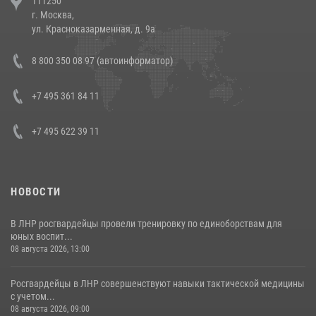
111250
напавших на бригаду скорой помощи (видео)
г. Москва,
14 июля 2026, 12:20
1
ул. Красноказарменная, д. 9а
Состоялась рабочая встреча директора Росгвардии Героя России
8 800 350 08 97 (автоинформатор)
генерала армии Виктора Золотова с заместителем полномочного
представителя Президента Российской Федерации в Северо-
Кавказском федеральном округе Виталием Кузнецовым
+7 495 361 84 11
30 июля 2026, 15:35
4
+7 495 622 39 11
НОВОСТИ
В ЛНР росгвардейцы провели тренировку по единоборствам для
юных воспит...
08 августа 2026, 13:00
Росгвардейцы в ЛНР совершенствуют навыки тактической медицины
с учетом...
08 августа 2026, 09:00