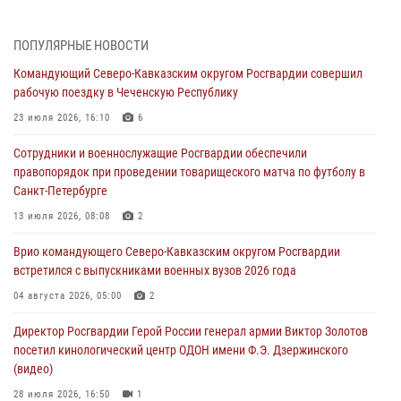
08 августа 2026, 07:00
ПОПУЛЯРНЫЕ НОВОСТИ
В Кабардино-Балкарии сотрудники Росгвардии провели турнир по
Командующий Северо-Кавказским округом Росгвардии совершил
настольному теннису ко Дню физкультурника
рабочую поездку в Чеченскую Республику
08 августа 2026, 07:00
23 июля 2026, 16:10
6
Росгвардейцы обеспечили безопасность «Поезда Победы» в
Сотрудники и военнослужащие Росгвардии обеспечили
Кузбассе
правопорядок при проведении товарищеского матча по футболу в
08 августа 2026, 07:00
Санкт-Петербурге
В Москве росгвардейцы оказали помощь медикам и девушке с
13 июля 2026, 08:08
2
ограниченными возможностями здоровья (видео)
Врио командующего Северо-Кавказским округом Росгвардии
08 августа 2026, 06:32
1
встретился с выпускниками военных вузов 2026 года
Спецназ Росгвардии в Марий Эл почтил память товарища на
04 августа 2026, 05:00
2
тактическом турнире (видео)
Директор Росгвардии Герой России генерал армии Виктор Золотов
08 августа 2026, 06:15
9
1
посетил кинологический центр ОДОН имени Ф.Э. Дзержинского
(видео)
28 июля 2026, 16:50
1