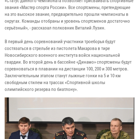
«Статус данного чемпионата позволяет присваивать спортивные
звания «Мастер спорта России». Все спортсмены, претендующие
на это высокое звание, предварительно прошли чемпионаты в
округах. Команды отобраны и уровень спортсменов достаточно
серьёзный», - рассказал полковник Виталий Лузин.
В первый день соревнований участники троеборья будут
состязаться в стрельбе из пистолета Макарова в тире
Новосибирского военного института войск национальной
гвардии. Во второй день в бассейне «Динамо» спортсмены будут
соревноваться в плавании на дистанции 100, 200 и 300 метров.
Заключительным этапом станут лыжные гонки на 5 и 10 км
свободным стилем на трассах «Спортивной школы
олимпийского резерва по биатлону».