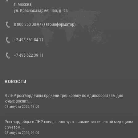
г. Москва,
14 июля 2026, 12:20
1
ул. Красноказарменная, д. 9а
Состоялась рабочая встреча директора Росгвардии Героя России
8 800 350 08 97 (автоинформатор)
генерала армии Виктора Золотова с заместителем полномочного
представителя Президента Российской Федерации в Северо-
Кавказском федеральном округе Виталием Кузнецовым
+7 495 361 84 11
30 июля 2026, 15:35
4
+7 495 622 39 11
НОВОСТИ
В ЛНР росгвардейцы провели тренировку по единоборствам для
юных воспит...
08 августа 2026, 13:00
Росгвардейцы в ЛНР совершенствуют навыки тактической медицины
с учетом...
08 августа 2026, 09:00