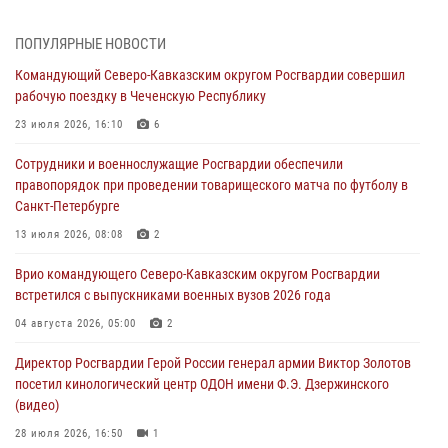
В Кабардино-Балкарии сотрудники Росгвардии провели турнир по
ПОПУЛЯРНЫЕ НОВОСТИ
настольному теннису ко Дню физкультурника
Командующий Северо-Кавказским округом Росгвардии совершил
08 августа 2026, 07:00
рабочую поездку в Чеченскую Республику
Военнослужащие Софринской бригады Росгвардии встретились с
23 июля 2026, 16:10
6
участником патриотического проекта «Дорогой Ломоносова —
Сотрудники и военнослужащие Росгвардии обеспечили
дорогой к Победе в СВО» (видео)
правопорядок при проведении товарищеского матча по футболу в
08 августа 2026, 07:00
2
1
Санкт-Петербурге
Росгвардейцы обеспечили безопасность «Поезда Победы» в
13 июля 2026, 08:08
2
Кузбассе
Врио командующего Северо-Кавказским округом Росгвардии
08 августа 2026, 07:00
встретился с выпускниками военных вузов 2026 года
В Москве росгвардейцы оказали помощь медикам и девушке с
04 августа 2026, 05:00
2
ограниченными возможностями здоровья (видео)
Директор Росгвардии Герой России генерал армии Виктор Золотов
08 августа 2026, 06:32
1
посетил кинологический центр ОДОН имени Ф.Э. Дзержинского
(видео)
28 июля 2026, 16:50
1