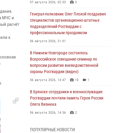
07 августа 2026, 02:53
3
здания.
Генерал-полковник Олег Плохой поздравил
а МЧС и
специалистов организационно-штатных
ный расчёт
подразделений Росгвардии с
профессиональным праздником
или к
06 августа 2026, 21:01
В Нижнем Новгороде состоялось
основная
Всероссийское совещание-семинар по
й
вопросам развития вневедомственной
охраны Росгвардии (видео)
06 августа 2026, 14:47
10
1
.
В Брянске сотрудники и военнослужащие
Росгвардии почтили память Героя России
Олега Визнюка
06 августа 2026, 14:36
2
В кинологическом центре Уральского округа
ПОПУЛЯРНЫЕ НОВОСТИ
Росгвардии почтили память товарищей,