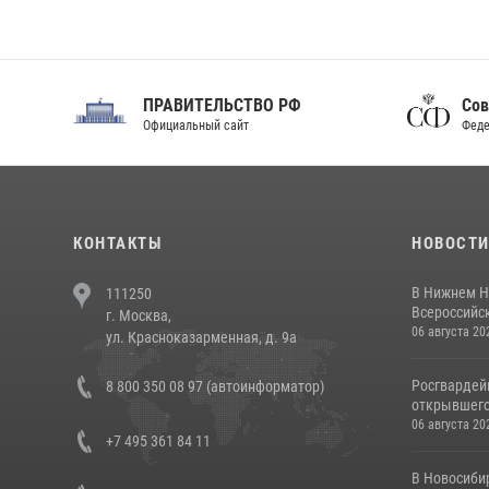
ПРАВИТЕЛЬСТВО РФ
Сов
Официальный сайт
Феде
КОНТАКТЫ
НОВОСТ
В Нижнем Н
111250
Всероссийск
г. Москва,
06 августа 20
ул. Красноказарменная, д. 9а
Росгвардей
8 800 350 08 97 (автоинформатор)
открывшего 
06 августа 20
+7 495 361 84 11
В Новосиби