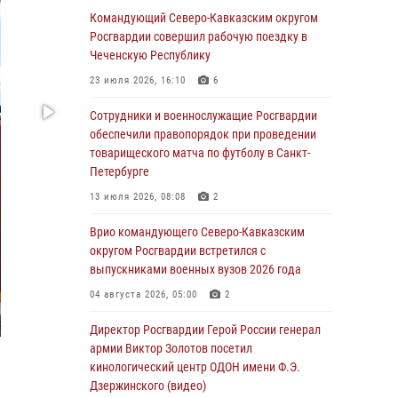
погибших при исполнении воинского долга
Командующий Северо-Кавказским округом
Росгвардии совершил рабочую поездку в
06 августа 2026, 13:29
5
Чеченскую Республику
В Центральном округе Росгвардии прошли
23 июля 2026, 16:10
6
мероприятия к 108‑летию генерала армии
И.К. Яковлева
Сотрудники и военнослужащие Росгвардии
обеспечили правопорядок при проведении
06 августа 2026, 13:24
товарищеского матча по футболу в Санкт-
Росгвардейцы задержали мужчину,
Петербурге
открывшего стрельбу в Подмосковье (видео)
13 июля 2026, 08:08
2
06 августа 2026, 12:35
1
Врио командующего Северо-Кавказским
Росгвардейцы провели выставку вооружения
округом Росгвардии встретился с
для участников сбора «Гвардеец» в Пензе
выпускниками военных вузов 2026 года
(видео)
04 августа 2026, 05:00
2
06 августа 2026, 12:00
2
1
Директор Росгвардии Герой России генерал
В Курске росгвардейцы приняли участие в
армии Виктор Золотов посетил
митинге, посвященном второй годовщине
кинологический центр ОДОН имени Ф.Э.
вторжения ВСУ на территорию области
Дзержинского (видео)