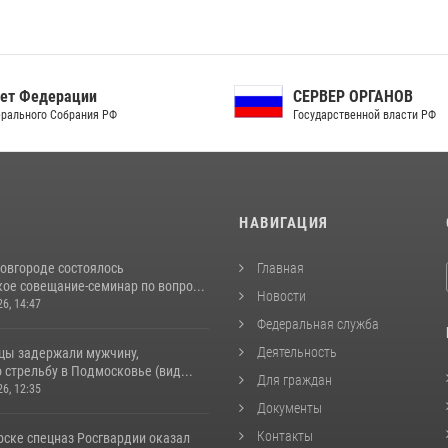
ет Федерации
СЕРВЕР ОРГАНОВ
рального Собрания РФ
Государственной власти РФ
И
НАВИГАЦИЯ
овгороде состоялось
Главная
ое совещание-семинар по вопро...
Новости
26, 14:47
Федеральная служба
Деятельность
цы задержали мужчину,
стрельбу в Подмосковье (вид...
Для граждан
26, 12:35
Документы
Контакты
рске спецназ Росгвардии оказал