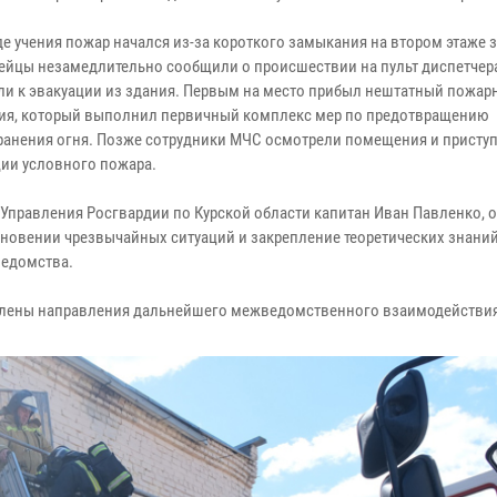
де учения пожар начался из-за короткого замыкания на втором этаже 
ейцы незамедлительно сообщили о происшествии на пульт диспетчер
ли к эвакуации из здания. Первым на место прибыл нештатный пожар
ия, который выполнил первичный комплекс мер по предотвращению
ранения огня. Позже сотрудники МЧС осмотрели помещения и приступ
ии условного пожара.
Управления Росгвардии по Курской области капитан Иван Павленко, 
кновении чрезвычайных ситуаций и закрепление теоретических знани
ведомства.
делены направления дальнейшего межведомственного взаимодействия