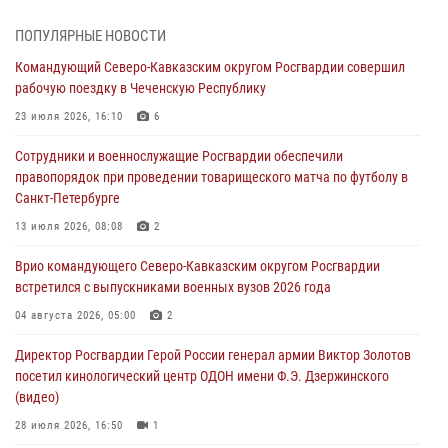
В Центральном округе Росгвардии прошли мероприятия к
108‑летию генерала армии И.К. Яковлева
ПОПУЛЯРНЫЕ НОВОСТИ
06 августа 2026, 13:24
Командующий Северо-Кавказским округом Росгвардии совершил
рабочую поездку в Чеченскую Республику
Росгвардейцы задержали мужчину, открывшего стрельбу в
Подмосковье (видео)
23 июля 2026, 16:10
6
06 августа 2026, 12:35
1
Сотрудники и военнослужащие Росгвардии обеспечили
правопорядок при проведении товарищеского матча по футболу в
Росгвардейцы провели выставку вооружения для участников сбора
Санкт-Петербурге
«Гвардеец» в Пензе (видео)
13 июля 2026, 08:08
2
06 августа 2026, 12:00
2
1
Врио командующего Северо-Кавказским округом Росгвардии
В Курске росгвардейцы приняли участие в митинге, посвященном
встретился с выпускниками военных вузов 2026 года
второй годовщине вторжения ВСУ на территорию области
04 августа 2026, 05:00
2
06 августа 2026, 11:56
4
Директор Росгвардии Герой России генерал армии Виктор Золотов
В Санкт-Петербурге наряд Росгвардии задержал правонарушителя,
посетил кинологический центр ОДОН имени Ф.Э. Дзержинского
угрожавшего подростку травматическим пистолетом
(видео)
06 августа 2026, 11:33
1
28 июля 2026, 16:50
1