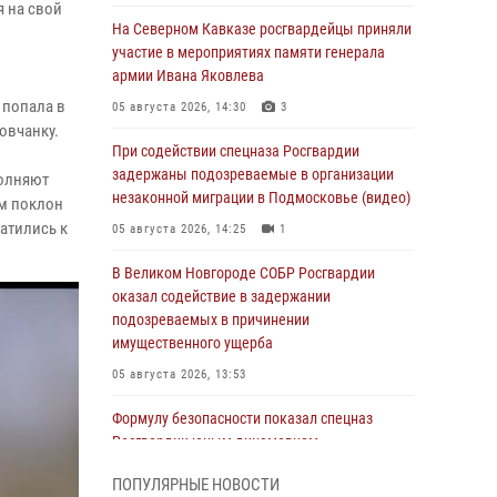
я на свой
На Северном Кавказе росгвардейцы приняли
участие в мероприятиях памяти генерала
армии Ивана Яковлева
 попала в
05 августа 2026, 14:30
3
овчанку.
При содействии спецназа Росгвардии
задержаны подозреваемые в организации
полняют
незаконной миграции в Подмосковье (видео)
ам поклон
ратились к
05 августа 2026, 14:25
1
В Великом Новгороде СОБР Росгвардии
оказал содействие в задержании
подозреваемых в причинении
имущественного ущерба
05 августа 2026, 13:53
Формулу безопасности показал спецназ
Росгвардии юным динамовцам
Свердловской области
ПОПУЛЯРНЫЕ НОВОСТИ
05 августа 2026, 13:50
4