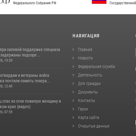
рального Собрания РФ
Государственной власти РФ
И
НАВИГАЦИЯ
 при силовой поддержке спецназа
Главная
 задержаны подозре...
Новости
26, 13:20
Федеральная служба
Деятельность
сгвардии и ветераны войск
а почтили память генера...
Для граждан
26, 12:40
Документы
Контакты
ц спас из огня пожилую женщину в
ком крае (видео)
Герои
26, 07:59
Карта сайта
Открытые данные