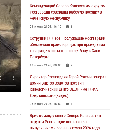
Командующий Северо-Кавказским округом
В столице росгвардейцы задержали мужчину,
Росгвардии совершил рабочую поездку в
устроившего дебош в букмекерской конторе
Чеченскую Республику
(видео)
23 июля 2026, 16:10
6
05 августа 2026, 13:25
1
Сотрудники и военнослужащие Росгвардии
В Удмуртии при силовой поддержке спецназа
обеспечили правопорядок при проведении
Росгвардии задержаны подозреваемые в
товарищеского матча по футболу в Санкт-
мошенничестве под видом оказания
Петербурге
оздоровительных услуг (видео)
13 июля 2026, 08:08
2
05 августа 2026, 13:20
1
1
Директор Росгвардии Герой России генерал
В Москве дети сотрудников и
армии Виктор Золотов посетил
военнослужащих Росгвардии посетили
кинологический центр ОДОН имени Ф.Э.
мастер-класс по художественной гимнастике
Дзержинского (видео)
05 августа 2026, 13:00
3
28 июля 2026, 16:50
1
Офицеры Росгвардии и ветераны войск
Врио командующего Северо-Кавказским
правопорядка почтили память генерала
округом Росгвардии встретился с
армии Ивана Кирилловича Яковлева
выпускниками военных вузов 2026 года