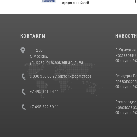
Официальный сайт
Феде
КОНТАКТЫ
НОВОСТ
В Удмуртии
111250
Росгвардии
г. Москва,
05 августа 20
ул. Красноказарменная, д. 9а
Офицеры Ро
8 800 350 08 97 (автоинформатор)
правопорядк
05 августа 20
+7 495 361 84 11
Росгвардее
+7 495 622 39 11
Краснодарс
05 августа 20