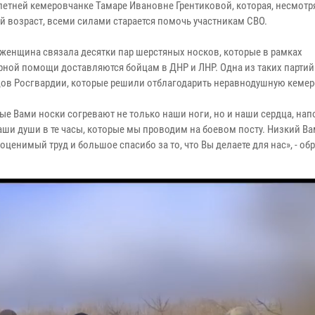
-летней кемеровчанке Тамаре Ивановне Грентиковой, которая, несмотр
й возраст, всеми силами старается помочь участникам СВО.
женщина связала десятки пар шерстяных носков, которые в рамках
рной помощи доставляются бойцам в ДНР и ЛНР. Одна из таких партий
цов Росгвардии, которые решили отблагодарить неравнодушную кемер
ые Вами носки согревают не только наши ноги, но и наши сердца, на
аши души в те часы, которые мы проводим на боевом посту. Низкий В
оценимый труд и большое спасибо за то, что Вы делаете для нас», - об