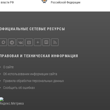
Российской Федерации
законодательства (видео)
30 июля 2026, 08:00
1
В Челябинске росгвардейцы задержали
злоумышленников, напавших на бригаду
ОФИЦИАЛЬНЫЕ СЕТЕВЫЕ РЕСУРСЫ
скорой помощи (видео)
14 июля 2026, 12:20
1
В Росгвардии прошла военно-научная
конференция по обобщению боевого опыта
ПРАВОВАЯ И ТЕХНИЧЕСКАЯ ИНФОРМАЦИЯ
08 июля 2026, 07:01
О сайте
Об использовании информации сайта
Правила обработки персональных данных
Сообщить об ошибках