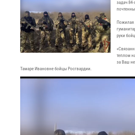
задач 84
почтенны
Пожилая 
гуманита
руки бой
«Связанн
теплом н
за Ваш не
Тамаре Ивановне бойцы Росгвардии.