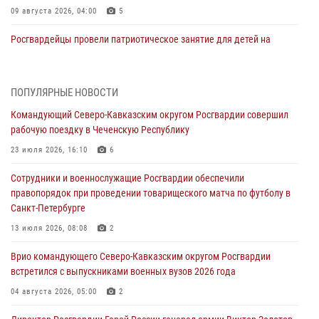
09 августа 2026, 04:00
5
Росгвардейцы провели патриотическое занятие для детей на
Поклонной горе в Москве (видео)
08 августа 2026, 14:10
3
1
ПОПУЛЯРНЫЕ НОВОСТИ
В ЛНР росгвардейцы провели тренировку по единоборствам для
Командующий Северо-Кавказским округом Росгвардии совершил
юных воспитанников спортивной школы
рабочую поездку в Чеченскую Республику
08 августа 2026, 13:00
1
23 июля 2026, 16:10
6
Сотрудники Росгвардии присоединились к утренней разминке у
Сотрудники и военнослужащие Росгвардии обеспечили
стен музея истории космонавтики в Калуге
правопорядок при проведении товарищеского матча по футболу в
08 августа 2026, 09:29
2
Санкт-Петербурге
В Северо-Западном округе Росгвардии продолжаются мероприятия
13 июля 2026, 08:08
2
в честь юбилея ведомства
Врио командующего Северо-Кавказским округом Росгвардии
08 августа 2026, 09:03
1
встретился с выпускниками военных вузов 2026 года
Росгвардейцы в ЛНР совершенствуют навыки тактической
04 августа 2026, 05:00
2
медицины с учетом опыта СВО