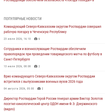
Росгвардейцы обеспечили безопасность «Поезда Победы» в
Кузбассе
08 августа 2026, 07:00
ПОПУЛЯРНЫЕ НОВОСТИ
В Кабардино-Балкарии сотрудники Росгвардии провели турнир по
Командующий Северо-Кавказским округом Росгвардии совершил
настольному теннису ко Дню физкультурника
рабочую поездку в Чеченскую Республику
08 августа 2026, 07:00
23 июля 2026, 16:10
6
В Москве росгвардейцы оказали помощь медикам и девушке с
Сотрудники и военнослужащие Росгвардии обеспечили
ограниченными возможностями здоровья (видео)
правопорядок при проведении товарищеского матча по футболу в
08 августа 2026, 06:32
1
Санкт-Петербурге
Спецназ Росгвардии в Марий Эл почтил память товарища на
13 июля 2026, 08:08
2
тактическом турнире (видео)
Врио командующего Северо-Кавказским округом Росгвардии
08 августа 2026, 06:15
9
1
встретился с выпускниками военных вузов 2026 года
День физкультурника в Уральском округе Росгвардии отметили
04 августа 2026, 05:00
2
турнирами, мастер-классами и легкоатлетическими забегами
Директор Росгвардии Герой России генерал армии Виктор Золотов
08 августа 2026, 06:03
9
посетил кинологический центр ОДОН имени Ф.Э. Дзержинского
(видео)