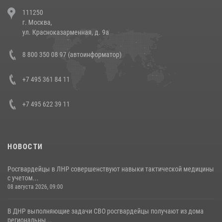
В Челябинске росгвардейцы задержали злоумышленников,
111250
напавших на бригаду скорой помощи (видео)
г. Москва,
14 июля 2026, 12:20
1
ул. Красноказарменная, д. 9а
Состоялась рабочая встреча директора Росгвардии Героя России
8 800 350 08 97 (автоинформатор)
генерала армии Виктора Золотова с заместителем полномочного
представителя Президента Российской Федерации в Северо-
Кавказском федеральном округе Виталием Кузнецовым
+7 495 361 84 11
30 июля 2026, 15:35
4
+7 495 622 39 11
НОВОСТИ
Росгвардейцы в ЛНР совершенствуют навыки тактической медицины
с учетом...
08 августа 2026, 09:00
В ДНР выполняющие задачи СВО росгвардейцы получают из дома
региональны...