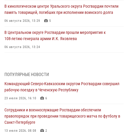
В кинологическом центре Уральского округа Росгвардии почтили
память товарищей, погибших при исполнении воинского долга
06 августа 2026, 13:29
5
В Центральном округе Росгвардии прошли мероприятия к
108‑летию генерала армии И.К. Яковлева
06 августа 2026, 13:24
Росгвардейцы задержали мужчину, открывшего стрельбу в
Подмосковье (видео)
06 августа 2026, 12:35
1
ПОПУЛЯРНЫЕ НОВОСТИ
Командующий Северо-Кавказским округом Росгвардии совершил
Росгвардейцы провели выставку вооружения для участников сбора
рабочую поездку в Чеченскую Республику
«Гвардеец» в Пензе (видео)
23 июля 2026, 16:10
6
06 августа 2026, 12:00
2
1
Сотрудники и военнослужащие Росгвардии обеспечили
В Курске росгвардейцы приняли участие в митинге, посвященном
правопорядок при проведении товарищеского матча по футболу в
второй годовщине вторжения ВСУ на территорию области
Санкт-Петербурге
06 августа 2026, 11:56
4
13 июля 2026, 08:08
2