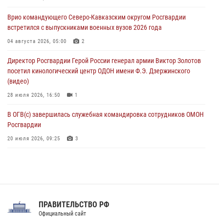
В Санкт-Петербурге наряд Росгвардии задержал правонарушителя,
Врио командующего Северо-Кавказским округом Росгвардии
угрожавшего подростку травматическим пистолетом
встретился с выпускниками военных вузов 2026 года
06 августа 2026, 11:33
1
04 августа 2026, 05:00
2
В Зауралье при содействии СОБР Росгвардии ликвидирована
Директор Росгвардии Герой России генерал армии Виктор Золотов
крупная нарколаборатория
посетил кинологический центр ОДОН имени Ф.Э. Дзержинского
06 августа 2026, 11:27
(видео)
28 июля 2026, 16:50
1
В ОГВ(с) завершилась служебная командировка сотрудников ОМОН
Росгвардии
20 июля 2026, 09:25
3
Директор Росгвардии Герой России генерал армии Виктор Золотов
поздравил специалистов подразделений тыла с профессиональным
праздником
31 июля 2026, 21:01
ПРАВИТЕЛЬСТВО РФ
Праздник «Один день с Росгвардией» к 105-летию Центрального
Официальный сайт