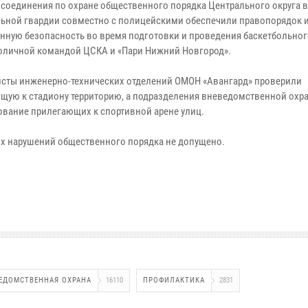
 соединения по охране общественного порядка Центрального округа 
ьной гвардии совместно с полицейскими обеспечили правопорядок 
нную безопасность во время подготовки и проведения баскетбольног
оличной командой ЦСКА и «Пари Нижний Новгород».
сты инженерно-технических отделений ОМОН «Авангард» проверили
щую к стадиону территорию, а подразделения вневедомственной охр
ование прилегающих к спортивной арене улиц.
х нарушений общественного порядка не допущено.
ЕДОМСТВЕННАЯ ОХРАНА
16110
ПРОФИЛАКТИКА
2831