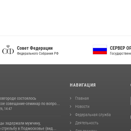
ет Федерации
СЕРВЕР ОРГАНОВ
рального Собрания РФ
Государственной власти РФ
И
НАВИГАЦИЯ
овгороде состоялось
Главная
ое совещание-семинар по вопро...
Новости
26, 14:47
Федеральная служба
Деятельность
цы задержали мужчину,
стрельбу в Подмосковье (вид...