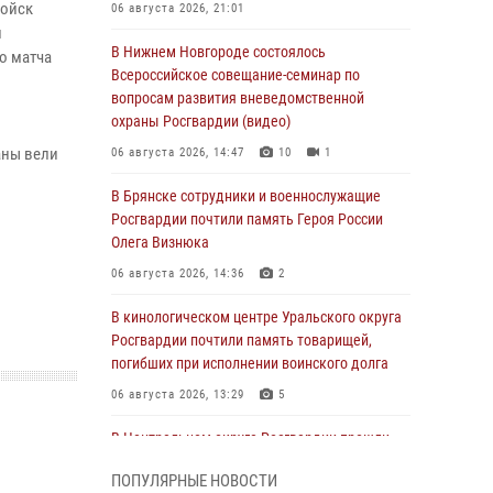
войск
06 августа 2026, 21:01
и
В Нижнем Новгороде состоялось
о матча
Всероссийское совещание-семинар по
вопросам развития вневедомственной
охраны Росгвардии (видео)
аны вели
06 августа 2026, 14:47
10
1
В Брянске сотрудники и военнослужащие
Росгвардии почтили память Героя России
Олега Визнюка
06 августа 2026, 14:36
2
В кинологическом центре Уральского округа
Росгвардии почтили память товарищей,
погибших при исполнении воинского долга
06 августа 2026, 13:29
5
В Центральном округе Росгвардии прошли
мероприятия к 108‑летию генерала армии
ПОПУЛЯРНЫЕ НОВОСТИ
И.К. Яковлева