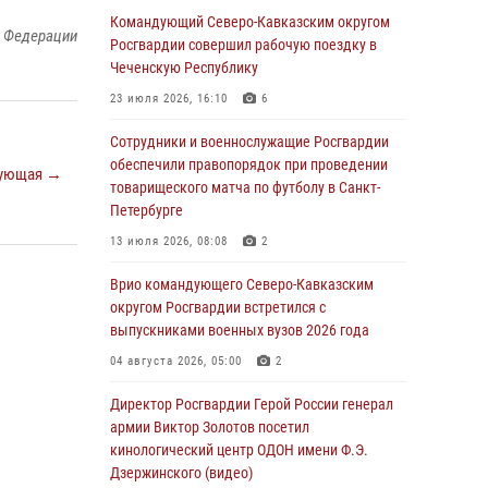
Командующий Северо-Кавказским округом
06 августа 2026, 13:24
й Федерации
Росгвардии совершил рабочую поездку в
Росгвардейцы задержали мужчину,
Чеченскую Республику
открывшего стрельбу в Подмосковье (видео)
23 июля 2026, 16:10
6
06 августа 2026, 12:35
1
Сотрудники и военнослужащие Росгвардии
Росгвардейцы провели выставку вооружения
обеспечили правопорядок при проведении
ующая →
для участников сбора «Гвардеец» в Пензе
товарищеского матча по футболу в Санкт-
(видео)
Петербурге
06 августа 2026, 12:00
2
1
13 июля 2026, 08:08
2
В Курске росгвардейцы приняли участие в
Врио командующего Северо-Кавказским
митинге, посвященном второй годовщине
округом Росгвардии встретился с
вторжения ВСУ на территорию области
выпускниками военных вузов 2026 года
06 августа 2026, 11:56
4
04 августа 2026, 05:00
2
В Санкт-Петербурге наряд Росгвардии
Директор Росгвардии Герой России генерал
задержал правонарушителя, угрожавшего
армии Виктор Золотов посетил
подростку травматическим пистолетом
кинологический центр ОДОН имени Ф.Э.
Дзержинского (видео)
06 августа 2026, 11:33
1