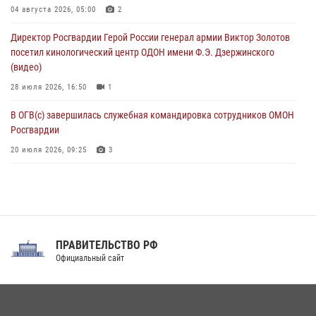
Сотрудники Росгвардии присоединились к утренней разминке у
04 августа 2026, 05:00
2
стен музея истории космонавтики в Калуге
Директор Росгвардии Герой России генерал армии Виктор Золотов
08 августа 2026, 09:29
2
посетил кинологический центр ОДОН имени Ф.Э. Дзержинского
(видео)
28 июля 2026, 16:50
1
В ОГВ(с) завершилась служебная командировка сотрудников ОМОН
Росгвардии
20 июля 2026, 09:25
3
Директор Росгвардии Герой России генерал армии Виктор Золотов
поздравил специалистов подразделений тыла с профессиональным
праздником
31 июля 2026, 21:01
ПРАВИТЕЛЬСТВО РФ
Праздник «Один день с Росгвардией» к 105-летию Центрального
Официальный сайт
округа прошел на Поклонной горе
18 июля 2026, 13:43
15
1