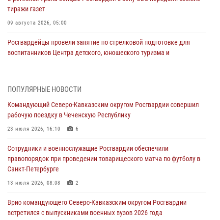
тиражи газет
09 августа 2026, 05:00
Росгвардейцы провели занятие по стрелковой подготовке для
воспитанников Центра детского, юношеского туризма и
краеведения Луганской Народной Республики
09 августа 2026, 05:00
ПОПУЛЯРНЫЕ НОВОСТИ
Всероссийская ведомственная акции «Каникулы с Росгвардией
Командующий Северо-Кавказским округом Росгвардии совершил
проходит в Сибири
рабочую поездку в Чеченскую Республику
09 августа 2026, 04:00
5
23 июля 2026, 16:10
6
Росгвардейцы провели патриотическое занятие для детей на
Сотрудники и военнослужащие Росгвардии обеспечили
Поклонной горе в Москве (видео)
правопорядок при проведении товарищеского матча по футболу в
08 августа 2026, 14:10
3
1
Санкт-Петербурге
В ЛНР росгвардейцы провели тренировку по единоборствам для
13 июля 2026, 08:08
2
юных воспитанников спортивной школы
Врио командующего Северо-Кавказским округом Росгвардии
08 августа 2026, 13:00
1
встретился с выпускниками военных вузов 2026 года