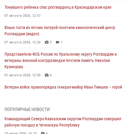
Тонувшего ребенка спас росгвардеец в Краснодарском крае
07 августа 2026, 12:37
Юные гости из летних лагерей посетили кинологический центр
Росгвардии (видео)
07 августа 2026, 12:20
3
1
Представители ФСБ России по Уральскому округу Росгвардии и
ветераны военной контрразведки почтили память Николая
Кузнецова
07 августа 2026, 12:00
4
Ветеран войск правопорядка генерал-майор Иван Пияшев – герой
выпуска «Легенды армии с Александром Маршалом»
07 августа 2026, 12:00
ПОПУЛЯРНЫЕ НОВОСТИ
Росгвардейцы пресекли попытку руферов подняться на крышу
Командующий Северо-Кавказским округом Росгвардии совершил
Смольного собора в Санкт-Петербурге (видео)
рабочую поездку в Чеченскую Республику
07 августа 2026, 11:34
3
1
23 июля 2026, 16:10
6