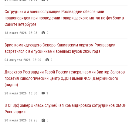
В Курске росгвардейцы провели занятие по основам
Сотрудники и военнослужащие Росгвардии обеспечили
взрывобезопасности
правопорядок при проведении товарищеского матча по футболу в
07 августа 2026, 11:33
Санкт-Петербурге
Рэпер ST посетил раненых росгвардейцев в Главном военном
13 июля 2026, 08:08
2
клиническом госпитале ведомства
Врио командующего Северо-Кавказским округом Росгвардии
07 августа 2026, 11:18
2
встретился с выпускниками военных вузов 2026 года
Патриотическая акция «Каникулы с Росгвардией» прошла в
04 августа 2026, 05:00
2
Воронеже
Директор Росгвардии Герой России генерал армии Виктор Золотов
07 августа 2026, 11:00
2
посетил кинологический центр ОДОН имени Ф.Э. Дзержинского
(видео)
28 июля 2026, 16:50
1
В ОГВ(с) завершилась служебная командировка сотрудников ОМОН
Росгвардии
20 июля 2026, 09:25
3
Директор Росгвардии Герой России генерал армии Виктор Золотов