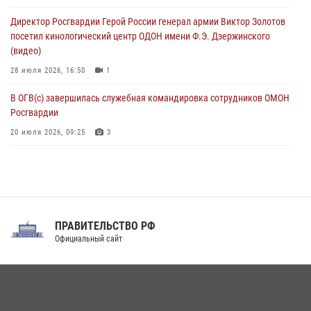
клиническом госпитале ведомства
Директор Росгвардии Герой России генерал армии Виктор Золотов
07 августа 2026, 11:18
2
посетил кинологический центр ОДОН имени Ф.Э. Дзержинского
(видео)
28 июля 2026, 16:50
1
В ОГВ(с) завершилась служебная командировка сотрудников ОМОН
Росгвардии
20 июля 2026, 09:25
3
Директор Росгвардии Герой России генерал армии Виктор Золотов
поздравил специалистов подразделений тыла с профессиональным
праздником
31 июля 2026, 21:01
ПРАВИТЕЛЬСТВО РФ
Праздник «Один день с Росгвардией» к 105-летию Центрального
Официальный сайт
округа прошел на Поклонной горе
18 июля 2026, 13:43
15
1
При силовой поддержке СОБР Росгвардии в Иркутской области