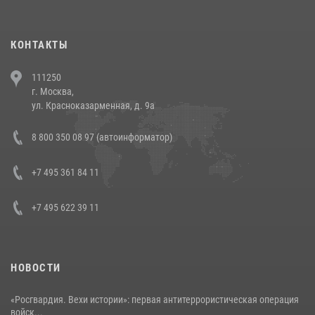
повели рейды по соблюдению миграционного законодательства
(видео)
30 июля 2026, 08:00
1
КОНТАКТЫ
В Челябинске росгвардейцы задержали злоумышленников,
111250
напавших на бригаду скорой помощи (видео)
г. Москва,
14 июля 2026, 12:20
1
ул. Красноказарменная, д. 9а
В Росгвардии прошла военно-научная конференция по обобщению
8 800 350 08 97 (автоинформатор)
боевого опыта
08 июля 2026, 07:01
+7 495 361 84 11
+7 495 622 39 11
НОВОСТИ
«Росгвардия. Вехи истории»: первая антитеррористическая операция
войск...