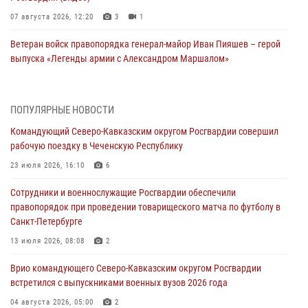
07 августа 2026, 12:20
3
1
Ветеран войск правопорядка генерал-майор Иван Пияшев – герой
выпуска «Легенды армии с Александром Маршалом»
07 августа 2026, 12:00
Представители ФСБ России по Уральскому округу Росгвардии и
ПОПУЛЯРНЫЕ НОВОСТИ
ветераны военной контрразведки почтили память Николая
Командующий Северо-Кавказским округом Росгвардии совершил
Кузнецова
рабочую поездку в Чеченскую Республику
07 августа 2026, 12:00
4
23 июля 2026, 16:10
6
Росгвардейцы пресекли попытку руферов подняться на крышу
Сотрудники и военнослужащие Росгвардии обеспечили
Смольного собора в Санкт-Петербурге (видео)
правопорядок при проведении товарищеского матча по футболу в
07 августа 2026, 11:34
3
1
Санкт-Петербурге
В Курске росгвардейцы провели занятие по основам
13 июля 2026, 08:08
2
взрывобезопасности
Врио командующего Северо-Кавказским округом Росгвардии
07 августа 2026, 11:33
встретился с выпускниками военных вузов 2026 года
Рэпер ST посетил раненых росгвардейцев в Главном военном
04 августа 2026, 05:00
2