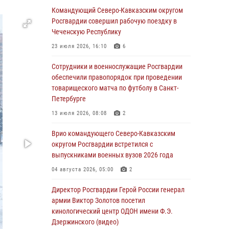
Командующий Северо-Кавказским округом
06 августа 2026, 13:24
Росгвардии совершил рабочую поездку в
Росгвардейцы задержали мужчину,
Чеченскую Республику
открывшего стрельбу в Подмосковье (видео)
23 июля 2026, 16:10
6
06 августа 2026, 12:35
1
Сотрудники и военнослужащие Росгвардии
Росгвардейцы провели выставку вооружения
обеспечили правопорядок при проведении
для участников сбора «Гвардеец» в Пензе
товарищеского матча по футболу в Санкт-
(видео)
Петербурге
06 августа 2026, 12:00
2
1
13 июля 2026, 08:08
2
В Курске росгвардейцы приняли участие в
Врио командующего Северо-Кавказским
митинге, посвященном второй годовщине
округом Росгвардии встретился с
вторжения ВСУ на территорию области
выпускниками военных вузов 2026 года
06 августа 2026, 11:56
4
04 августа 2026, 05:00
2
В Санкт-Петербурге наряд Росгвардии
Директор Росгвардии Герой России генерал
задержал правонарушителя, угрожавшего
армии Виктор Золотов посетил
подростку травматическим пистолетом
кинологический центр ОДОН имени Ф.Э.
Дзержинского (видео)
06 августа 2026, 11:33
1