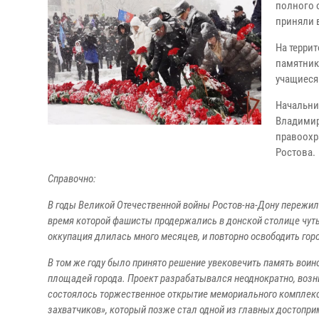
полного 
приняли 
На терри
памятник
учащиеся
Начальни
Владимир
правоохр
Ростова.
Справочно:
В годы Великой Отечественной войны Ростов-на-Дону пережил 
время которой фашисты продержались в донской столице чуть
оккупация длилась много месяцев, и повторно освободить гор
В том же году было принято решение увековечить память воин
площадей города. Проект разрабатывался неоднократно, возник
состоялось торжественное открытие мемориального комплекс
захватчиков», который позже стал одной из главных достопр