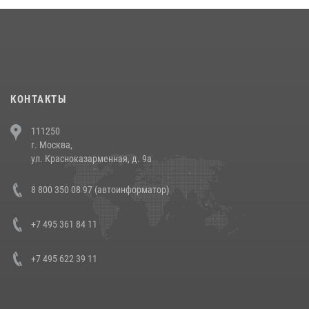
18 июля 2026, 13:43
15
1
При силовой поддержке СОБР Росгвардии в Иркутской области
повели рейды по соблюдению миграционного законодательства
(видео)
30 июля 2026, 08:00
1
КОНТАКТЫ
В Челябинске росгвардейцы задержали злоумышленников,
111250
напавших на бригаду скорой помощи (видео)
г. Москва,
14 июля 2026, 12:20
1
ул. Красноказарменная, д. 9а
В Росгвардии прошла военно-научная конференция по обобщению
8 800 350 08 97 (автоинформатор)
боевого опыта
08 июля 2026, 07:01
+7 495 361 84 11
+7 495 622 39 11