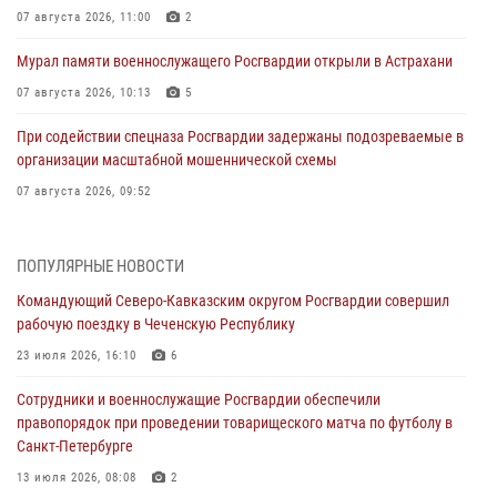
07 августа 2026, 11:00
2
Мурал памяти военнослужащего Росгвардии открыли в Астрахани
07 августа 2026, 10:13
5
При содействии спецназа Росгвардии задержаны подозреваемые в
организации масштабной мошеннической схемы
07 августа 2026, 09:52
В Росгвардии завершился методический сбор с руководящим
составом военно-политических органов
ПОПУЛЯРНЫЕ НОВОСТИ
07 августа 2026, 09:05
3
Командующий Северо-Кавказским округом Росгвардии совершил
рабочую поездку в Чеченскую Республику
Мастер-класс по боевым искусствам провели росгвардейцы в
Херсонской области
23 июля 2026, 16:10
6
07 августа 2026, 08:49
Сотрудники и военнослужащие Росгвардии обеспечили
правопорядок при проведении товарищеского матча по футболу в
Росгвардейцы задержали хулигана, пугавшего пневматическим
Санкт-Петербурге
пистолетом граждан центре Санкт-Петербурга
13 июля 2026, 08:08
2
07 августа 2026, 08:33
2