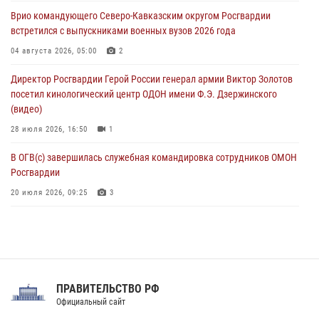
Врио командующего Северо-Кавказским округом Росгвардии
В центре Москвы росгвардейцы задержали мужчину, пытавшегося
встретился с выпускниками военных вузов 2026 года
проникнуть на охраняемый объект через крышу (видео)
04 августа 2026, 05:00
2
07 августа 2026, 08:04
1
Директор Росгвардии Герой России генерал армии Виктор Золотов
посетил кинологический центр ОДОН имени Ф.Э. Дзержинского
(видео)
28 июля 2026, 16:50
1
В ОГВ(с) завершилась служебная командировка сотрудников ОМОН
Росгвардии
20 июля 2026, 09:25
3
Директор Росгвардии Герой России генерал армии Виктор Золотов
поздравил специалистов подразделений тыла с профессиональным
праздником
31 июля 2026, 21:01
ПРАВИТЕЛЬСТВО РФ
Праздник «Один день с Росгвардией» к 105-летию Центрального
Официальный сайт
округа прошел на Поклонной горе