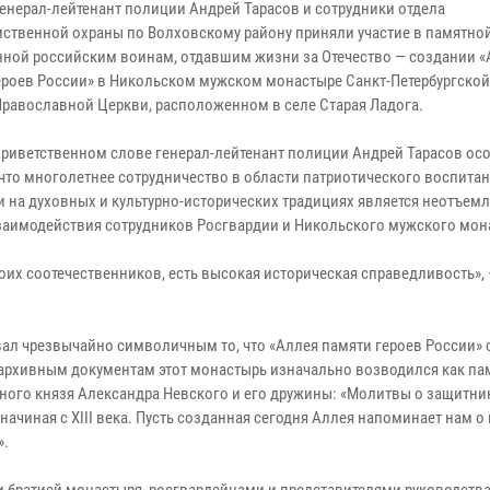
генерал-лейтенант полиции Андрей Тарасов и сотрудники отдела
ственной охраны по Волховскому району приняли участие в памятной
ной российским воинам, отдавшим жизни за Отечество — создании 
ероев России» в Никольском мужском монастыре Санкт-Петербургской
Православной Церкви, расположенном в селе Старая Ладога.
приветственном слове генерал-лейтенант полиции Андрей Тарасов ос
 что многолетнее сотрудничество в области патриотического воспита
 на духовных и культурно-исторических традициях является неотъем
заимодействия сотрудников Росгвардии и Никольского мужского мон
воих соотечественников, есть высокая историческая справедливость»,
вал чрезвычайно символичным то, что «Аллея памяти героев России» 
 архивным документам этот монастырь изначально возводился как па
рного князя Александра Невского и его дружины: «Молитвы о защитни
начиная с XIII века. Пусть созданная сегодня Аллея напоминает нам о
».