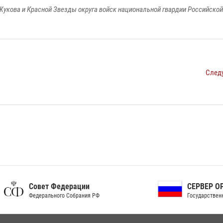
Жукова и Красной Звезды округа войск национальной гвардии Российско
След
ет Федерации
СЕРВЕР ОРГАНОВ
рального Собрания РФ
Государственной власти РФ