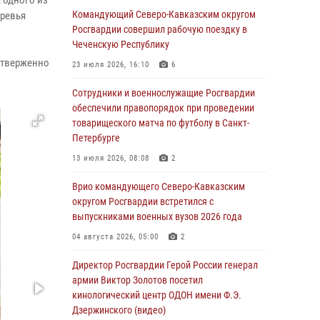
 одного из
Командующий Северо-Кавказским округом
еревья
Росгвардейцы обеспечили безопасность
Росгвардии совершил рабочую поездку в
«Поезда Победы» в Кузбассе
Чеченскую Республику
оотверженно
08 августа 2026, 07:00
23 июля 2026, 16:10
6
В Кабардино-Балкарии сотрудники
Сотрудники и военнослужащие Росгвардии
Росгвардии провели турнир по настольному
обеспечили правопорядок при проведении
теннису ко Дню физкультурника
товарищеского матча по футболу в Санкт-
Петербурге
08 августа 2026, 07:00
13 июля 2026, 08:08
2
В Москве росгвардейцы оказали помощь
медикам и девушке с ограниченными
Врио командующего Северо-Кавказским
возможностями здоровья (видео)
округом Росгвардии встретился с
выпускниками военных вузов 2026 года
08 августа 2026, 06:32
1
04 августа 2026, 05:00
2
Спецназ Росгвардии в Марий Эл почтил
память товарища на тактическом турнире
Директор Росгвардии Герой России генерал
(видео)
армии Виктор Золотов посетил
кинологический центр ОДОН имени Ф.Э.
08 августа 2026, 06:15
9
1
Дзержинского (видео)