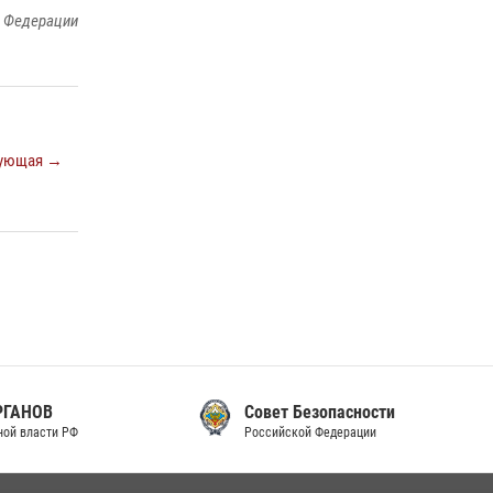
й Федерации
законодательства (видео)
30 июля 2026, 08:00
1
В Челябинске росгвардейцы задержали
злоумышленников, напавших на бригаду
скорой помощи (видео)
ующая →
14 июля 2026, 12:20
1
Состоялась рабочая встреча директора
Росгвардии Героя России генерала армии
Виктора Золотова с заместителем
полномочного представителя Президента
Российской Федерации в Северо-Кавказском
федеральном округе Виталием Кузнецовым
30 июля 2026, 15:35
4
Совет Безопасности
Российской Федерации