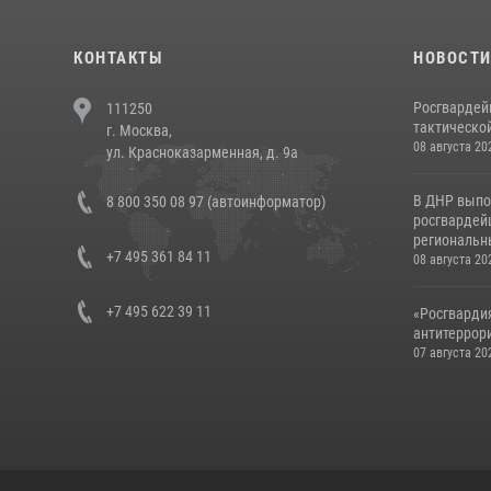
КОНТАКТЫ
НОВОСТ
Росгвардей
111250
тактической
г. Москва,
08 августа 20
ул. Красноказарменная, д. 9а
В ДНР выпо
8 800 350 08 97 (автоинформатор)
росгвардей
региональны
+7 495 361 84 11
08 августа 20
+7 495 622 39 11
«Росгвардия
антитеррори
07 августа 20