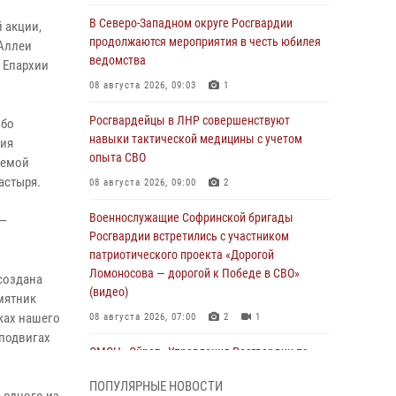
В Северо-Западном округе Росгвардии
 акции,
продолжаются мероприятия в честь юбилея
«Аллеи
ведомства
 Епархии
08 августа 2026, 09:03
1
Росгвардейцы в ЛНР совершенствуют
обо
навыки тактической медицины с учетом
ния
опыта СВО
лемой
астыря.
08 августа 2026, 09:00
2
Военнослужащие Софринской бригады
 —
Росгвардии встретились с участником
патриотического проекта «Дорогой
Ломоносова — дорогой к Победе в СВО»
создана
(видео)
мятник
ках нашего
08 августа 2026, 07:00
2
1
 подвигах
ОМОН «Ойрат» Управления Росгвардии по
Республике Калмыкия исполнилось 20 лет
ПОПУЛЯРНЫЕ НОВОСТИ
08 августа 2026, 07:00