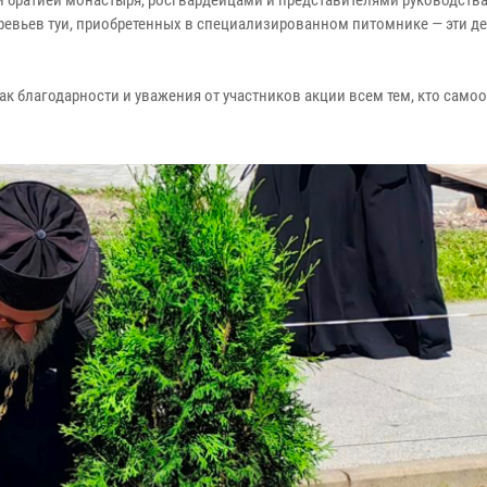
и братией монастыря, росгвардейцами и представителями руководства
ревьев туи, приобретенных в специализированном питомнике — эти д
ак благодарности и уважения от участников акции всем тем, кто сам