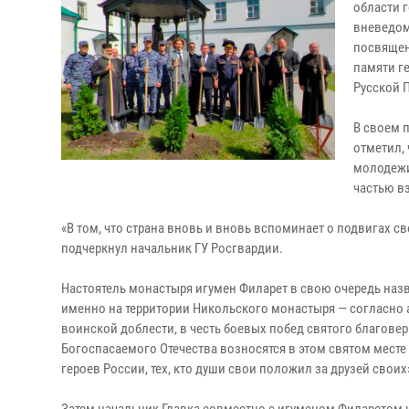
области 
вневедом
посвящен
памяти г
Русской 
В своем 
отметил,
молодежи
частью в
«В том, что страна вновь и вновь вспоминает о подвигах с
подчеркнул начальник ГУ Росгвардии.
Настоятель монастыря игумен Филарет в свою очередь наз
именно на территории Никольского монастыря — согласно
воинской доблести, в честь боевых побед святого благове
Богоспасаемого Отечества возносятся в этом святом месте 
героев России, тех, кто души свои положил за друзей своих