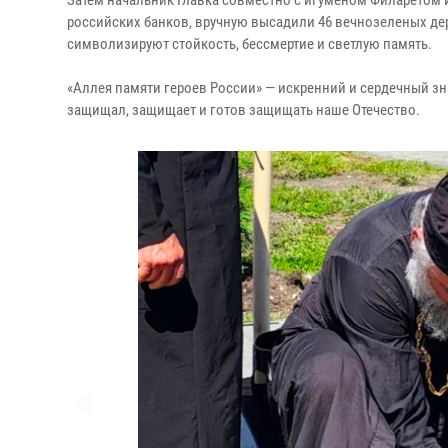
Затем начальник Главка совместно с игуменом Филаретом 
российских банков, вручную высадили 46 вечнозеленых де
символизируют стойкость, бессмертие и светлую память.
«Аллея памяти героев России» — искренний и сердечный зн
защищал, защищает и готов защищать наше Отечество.