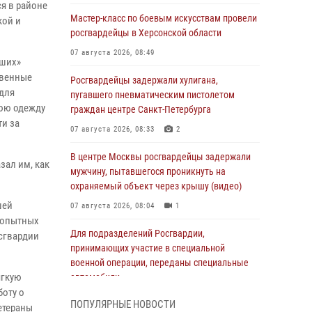
я в районе
Мастер-класс по боевым искусствам провели
кой и
росгвардейцы в Херсонской области
07 августа 2026, 08:49
аших»
твенные
Росгвардейцы задержали хулигана,
 для
пугавшего пневматическим пистолетом
нюю одежду
граждан центре Санкт-Петербурга
ти за
07 августа 2026, 08:33
2
В центре Москвы росгвардейцы задержали
зал им, как
мужчину, пытавшегося проникнуть на
охраняемый объект через крышу (видео)
шей
07 августа 2026, 08:04
1
о опытных
Для подразделений Росгвардии,
осгвардии
принимающих участие в специальной
военной операции, переданы специальные
ягкую
автомобили
боту о
07 августа 2026, 07:53
4
ПОПУЛЯРНЫЕ НОВОСТИ
етераны