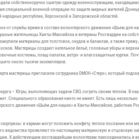
едали собственноручно сшитую одежду военнослужащим, находящимс
ия специальной военной операции по защите мирных жителей Донец
й народных республик, Херсонской и Запорожской областей.
ное от службы время в составе волонтерского движения «Шьем для н
ушные жительницы Ханты-Мансийска и ветераны Росгвардии на собс
закупили материалы для толстовок, снудов и балаклав, а также пряжу
носков. Мастерицы создают нательное бельё, головные уборы и верх
овочные костюмы, плащ-палатки, ветро- и влагозащитные куртки. Поч
сшито около тысячи экземпляров.
ерта мастерицы пригласили сотрудника ОМОН «Стерх», который подска
округа – Югры, выполняющих задачи СВО, согреть своим теплом. В на
 вяжет. Специального образования никто не имеет. Есть лишь нескольк
терского движения «Шьём для наших» в Ханты-Мансийске, работник Р
сюрпризы: в карман могут положить конфету, теплое послание или м
его ведомства проявляют по-настоящему материнскую и отцовскую за
ции. К действующим росгвардейцам-волонтерам присоединились и в