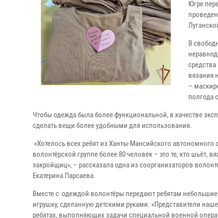
Югре пер
проведен
Луганско
В свобод
неравнод
средства 
вязания 
– маскир
полгода 
Чтобы одежда была более функциональной, в качестве эксп
сделать вещи более удобными для использования.
«Хотелось всех ребят из Ханты-Мансийского автономного 
волонтёрской группе более 80 человек – это те, кто шьёт,
закройщиц», – рассказала одна из соорганизаторов волон
Екатерина Парсаева.
Вместе с одеждой волонтёры передают ребятам небольшие 
игрушку, сделанную детскими руками. «Представители наш
ребятах, выполняющих задачи специальной военной опера