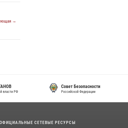
законодательства (видео)
30 июля 2026, 08:00
1
ующая →
В Челябинске росгвардейцы задержали
злоумышленников, напавших на бригаду
скорой помощи (видео)
14 июля 2026, 12:20
1
В Росгвардии прошла военно-научная
конференция по обобщению боевого опыта
08 июля 2026, 07:01
Совет Безопасности
Российской Федерации
ОФИЦИАЛЬНЫЕ СЕТЕВЫЕ РЕСУРСЫ