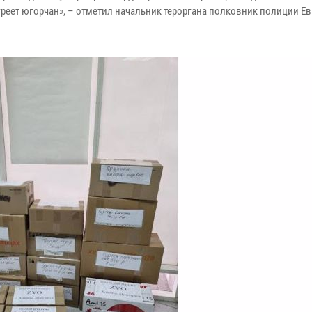
огреет югорчан», – отметил начальник тероргана полковник полиции Е