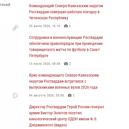
вгений
При содействии СОБР Росгвардии в
Командующий Северо-Кавказским округом
Иркутской области задержаны
Росгвардии совершил рабочую поездку в
подозреваемые в коммерческом подкупе
Чеченскую Республику
(видео)
23 июля 2026, 16:10
6
07 августа 2026, 07:51
1
Сотрудники и военнослужащие Росгвардии
Завершился чемпионат Сибирского ордена
обеспечили правопорядок при проведении
Жукова округа Росгвардии по служебно-
товарищеского матча по футболу в Санкт-
боевой стрельбе
Петербурге
07 августа 2026, 07:45
9
13 июля 2026, 08:08
2
Застрявшую в плуге трактора мину
Врио командующего Северо-Кавказским
уничтожили росгвардейцы на Кубани
округом Росгвардии встретился с
выпускниками военных вузов 2026 года
07 августа 2026, 06:49
1
04 августа 2026, 05:00
2
В Саранске росгвардейцы приняли участие в
25‑летии канонизации святого праведного
Директор Росгвардии Герой России генерал
воина Федора Ушакова (видео)
армии Виктор Золотов посетил
кинологический центр ОДОН имени Ф.Э.
07 августа 2026, 06:15
7
1
Дзержинского (видео)