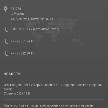
В Челябинске росгвардейцы задержали злоумышленников,
111250
напавших на бригаду скорой помощи (видео)
г. Москва,
14 июля 2026, 12:20
1
ул. Красноказарменная, д. 9а
В Росгвардии прошла военно-научная конференция по обобщению
8 800 350 08 97 (автоинформатор)
боевого опыта
08 июля 2026, 07:01
+7 495 361 84 11
+7 495 622 39 11
НОВОСТИ
«Росгвардия. Вехи истории»: первая антитеррористическая операция
войск...
07 августа 2026, 15:28
Юные гости из летних лагерей посетили кинологический центр