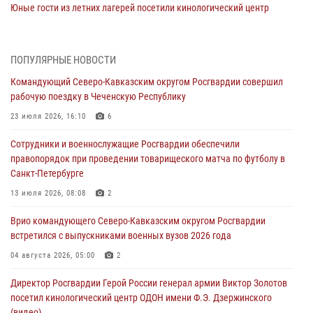
Юные гости из летних лагерей посетили кинологический центр
Росгвардии (видео)
07 августа 2026, 12:20
3
1
ПОПУЛЯРНЫЕ НОВОСТИ
Представители ФСБ России по Уральскому округу Росгвардии и
Командующий Северо-Кавказским округом Росгвардии совершил
ветераны военной контрразведки почтили память Николая
рабочую поездку в Чеченскую Республику
Кузнецова
23 июля 2026, 16:10
6
07 августа 2026, 12:00
4
Сотрудники и военнослужащие Росгвардии обеспечили
Ветеран войск правопорядка генерал-майор Иван Пияшев – герой
правопорядок при проведении товарищеского матча по футболу в
выпуска «Легенды армии с Александром Маршалом»
Санкт-Петербурге
07 августа 2026, 12:00
13 июля 2026, 08:08
2
Росгвардейцы пресекли попытку руферов подняться на крышу
Врио командующего Северо-Кавказским округом Росгвардии
Смольного собора в Санкт-Петербурге (видео)
встретился с выпускниками военных вузов 2026 года
07 августа 2026, 11:34
3
1
04 августа 2026, 05:00
2
В Курске росгвардейцы провели занятие по основам
Директор Росгвардии Герой России генерал армии Виктор Золотов
взрывобезопасности
посетил кинологический центр ОДОН имени Ф.Э. Дзержинского
07 августа 2026, 11:33
(видео)