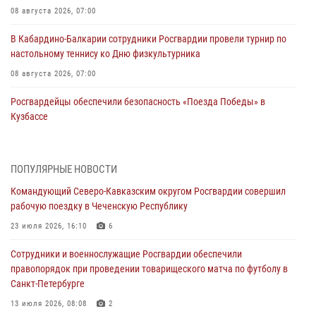
08 августа 2026, 07:00
В Кабардино-Балкарии сотрудники Росгвардии провели турнир по
настольному теннису ко Дню физкультурника
08 августа 2026, 07:00
Росгвардейцы обеспечили безопасность «Поезда Победы» в
Кузбассе
08 августа 2026, 07:00
Военнослужащие Софринской бригады Росгвардии встретились с
ПОПУЛЯРНЫЕ НОВОСТИ
участником патриотического проекта «Дорогой Ломоносова —
Командующий Северо-Кавказским округом Росгвардии совершил
дорогой к Победе в СВО» (видео)
рабочую поездку в Чеченскую Республику
08 августа 2026, 07:00
2
1
23 июля 2026, 16:10
6
В Москве росгвардейцы оказали помощь медикам и девушке с
Сотрудники и военнослужащие Росгвардии обеспечили
ограниченными возможностями здоровья (видео)
правопорядок при проведении товарищеского матча по футболу в
08 августа 2026, 06:32
1
Санкт-Петербурге
Спецназ Росгвардии в Марий Эл почтил память товарища на
13 июля 2026, 08:08
2