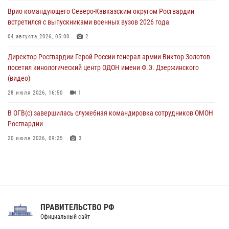
тактическом турнире (видео)
Врио командующего Северо-Кавказским округом Росгвардии
08 августа 2026, 06:15
9
1
встретился с выпускниками военных вузов 2026 года
День физкультурника в Уральском округе Росгвардии отметили
04 августа 2026, 05:00
2
турнирами, мастер-классами и легкоатлетическими забегами
Директор Росгвардии Герой России генерал армии Виктор Золотов
08 августа 2026, 06:03
9
посетил кинологический центр ОДОН имени Ф.Э. Дзержинского
(видео)
28 июля 2026, 16:50
1
В ОГВ(с) завершилась служебная командировка сотрудников ОМОН
Росгвардии
20 июля 2026, 09:25
3
Директор Росгвардии Герой России генерал армии Виктор Золотов
поздравил специалистов подразделений тыла с профессиональным
праздником
31 июля 2026, 21:01
ПРАВИТЕЛЬСТВО РФ
Праздник «Один день с Росгвардией» к 105-летию Центрального
Официальный сайт
округа прошел на Поклонной горе