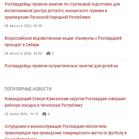
Росгвардейцы провели занятие по стрелковой подготовке для
воспитанников Центра детского, юношеского туризма и
краеведения Луганской Народной Республики
09 августа 2026, 05:00
Всероссийская ведомственная акции «Каникулы с Росгвардией
проходит в Сибири
09 августа 2026, 04:00
5
Росгвардейцы провели патриотическое занятие для детей на
Поклонной горе в Москве (видео)
08 августа 2026, 14:10
3
1
ПОПУЛЯРНЫЕ НОВОСТИ
В ЛНР росгвардейцы провели тренировку по единоборствам для
Командующий Северо-Кавказским округом Росгвардии совершил
юных воспитанников спортивной школы
рабочую поездку в Чеченскую Республику
08 августа 2026, 13:00
1
23 июля 2026, 16:10
6
Сотрудники Росгвардии присоединились к утренней разминке у
Сотрудники и военнослужащие Росгвардии обеспечили
стен музея истории космонавтики в Калуге
правопорядок при проведении товарищеского матча по футболу в
08 августа 2026, 09:29
2