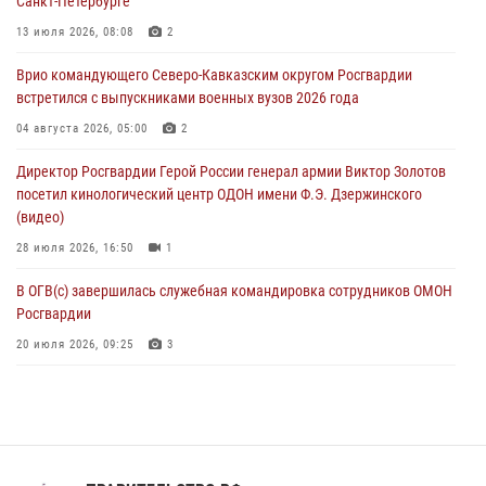
Санкт-Петербурге
В Северо-Западном округе Росгвардии продолжаются мероприятия
13 июля 2026, 08:08
2
в честь юбилея ведомства
Врио командующего Северо-Кавказским округом Росгвардии
08 августа 2026, 09:03
1
встретился с выпускниками военных вузов 2026 года
Росгвардейцы в ЛНР совершенствуют навыки тактической
04 августа 2026, 05:00
2
медицины с учетом опыта СВО
Директор Росгвардии Герой России генерал армии Виктор Золотов
08 августа 2026, 09:00
2
посетил кинологический центр ОДОН имени Ф.Э. Дзержинского
(видео)
28 июля 2026, 16:50
1
В ОГВ(с) завершилась служебная командировка сотрудников ОМОН
Росгвардии
20 июля 2026, 09:25
3
Директор Росгвардии Герой России генерал армии Виктор Золотов
поздравил специалистов подразделений тыла с профессиональным
праздником
31 июля 2026, 21:01