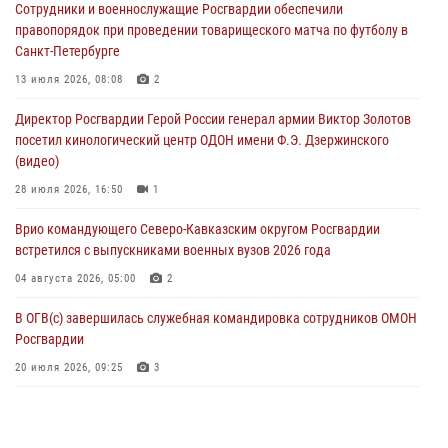
Сотрудники и военнослужащие Росгвардии обеспечили
посетили мастер-класс по художественной гимнастике
правопорядок при проведении товарищеского матча по футболу в
05 августа 2026, 13:00
3
Санкт-Петербурге
Офицеры Росгвардии и ветераны войск правопорядка почтили
13 июля 2026, 08:08
2
память генерала армии Ивана Кирилловича Яковлева
Директор Росгвардии Герой России генерал армии Виктор Золотов
05 августа 2026, 12:40
6
посетил кинологический центр ОДОН имени Ф.Э. Дзержинского
(видео)
Росгвардейцы приняли участие в акции «Волна памяти»,
посвящённой 83‑й годовщине освобождения Белгорода от
28 июля 2026, 16:50
1
немецко‑фашистских захватчиков
Врио командующего Северо-Кавказским округом Росгвардии
05 августа 2026, 12:13
1
встретился с выпускниками военных вузов 2026 года
04 августа 2026, 05:00
2
В ОГВ(с) завершилась служебная командировка сотрудников ОМОН
Росгвардии
20 июля 2026, 09:25
3
Директор Росгвардии Герой России генерал армии Виктор Золотов
поздравил специалистов подразделений тыла с профессиональным