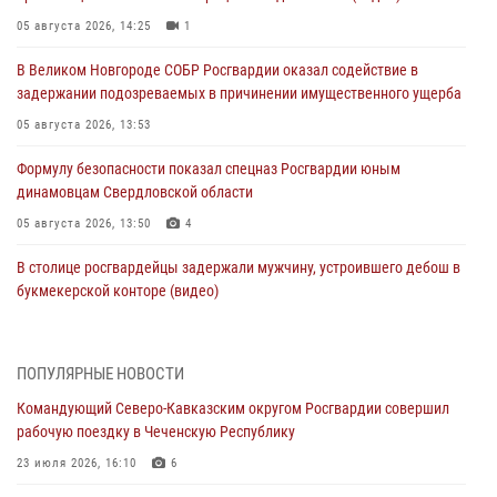
05 августа 2026, 14:25
1
В Великом Новгороде СОБР Росгвардии оказал содействие в
задержании подозреваемых в причинении имущественного ущерба
05 августа 2026, 13:53
Формулу безопасности показал спецназ Росгвардии юным
динамовцам Свердловской области
05 августа 2026, 13:50
4
В столице росгвардейцы задержали мужчину, устроившего дебош в
букмекерской конторе (видео)
05 августа 2026, 13:25
1
В Удмуртии при силовой поддержке спецназа Росгвардии
ПОПУЛЯРНЫЕ НОВОСТИ
задержаны подозреваемые в мошенничестве под видом оказания
Командующий Северо-Кавказским округом Росгвардии совершил
оздоровительных услуг (видео)
рабочую поездку в Чеченскую Республику
05 августа 2026, 13:20
1
1
23 июля 2026, 16:10
6
В Москве дети сотрудников и военнослужащих Росгвардии