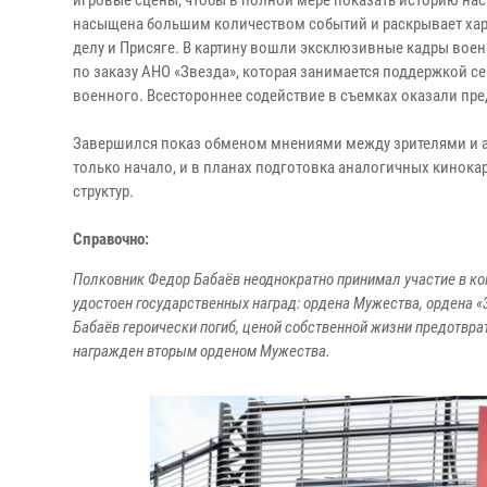
игровые сцены, чтобы в полной мере показать историю нас
насыщена большим количеством событий и раскрывает хар
делу и Присяге. В картину вошли эксклюзивные кадры вое
по заказу АНО «Звезда», которая занимается поддержкой
военного. Всестороннее содействие в съемках оказали пре
Завершился показ обменом мнениями между зрителями и ав
только начало, и в планах подготовка аналогичных кинок
структур.
Справочно:
Полковник Федор Бабаёв неоднократно принимал участие в кон
удостоен государственных наград: ордена Мужества, ордена «З
Бабаёв героически погиб, ценой собственной жизни предотвр
награжден вторым орденом Мужества.