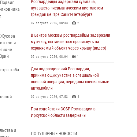
Росгвардейцы задержали хулигана,
«Подвиг
пугавшего пневматическим пистолетом
полковника
граждан центре Санкт-Петербурга
е
07 августа 2026, 08:33
2
В центре Москвы росгвардейцы задержали
 Жукова
мужчину, пытавшегося проникнуть на
Рожков и
охраняемый объект через крышу (видео)
егионе
 Юрий
07 августа 2026, 08:04
1
Для подразделений Росгвардии,
естр штаба
принимающих участие в специальной
военной операции, переданы специальные
автомобили
мочной
07 августа 2026, 07:53
4
При содействии СОБР Росгвардии в
Иркутской области задержаны
подозреваемые в коммерческом подкупе
(видео)
льства и
ПОПУЛЯРНЫЕ НОВОСТИ
07 августа 2026, 07:51
1