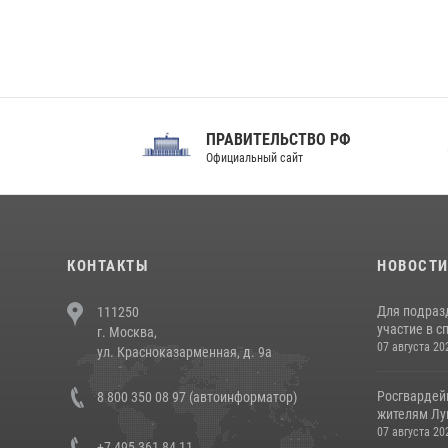
ПРАВИТЕЛЬСТВО РФ
Сов
Официальный сайт
Феде
КОНТАКТЫ
НОВОСТ
Для подраз
111250
участие в с
г. Москва,
07 августа 20
ул. Красноказарменная, д. 9а
Росгвардей
8 800 350 08 97 (автоинформатор)
жителям Лу
07 августа 20
+7 495 361 84 11