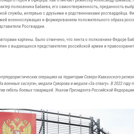
тоящего героя и офицера. Как отмечает режиссер Александр Шмаков, 
актер полковника Бабаева, его самоотверженность, преданность выб
нной службы, интервью с друзьями и родственниками росгвардейца. Ф
 семей военнослужащих и формированием положительного образа росс
дставители Росгвардии.
торами картины. Было отмечено, что лента о полковнике Федоре Баб
артин о выдающихся представителях российской армии и правоохрани
тртеррористических операциях на территории Северо-Кавказского регион
а военные заслуги», медали Суворова и медали «За отвагу». В 2022 году 
атив гибель боевых товарищей. Указом Президента Российской Федерации