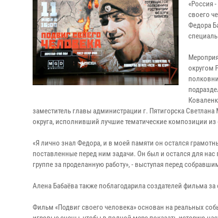
«Россия 
своего ч
Федора Б
специаль
Мероприя
округом 
полковни
подразде
Коваленк
заместитель главы администрации г. Пятигорска Светлана 
округа, исполнивший лучшие тематические композиции из 
«Я лично знал Федора, и в моей памяти он остался грамо
поставленные перед ним задачи. Он был и остался для на
группе за проделанную работу», - выступая перед собравши
Алена Бабаёва также поблагодарила создателей фильма за с
Фильм «Подвиг своего человека» основан на реальных соб