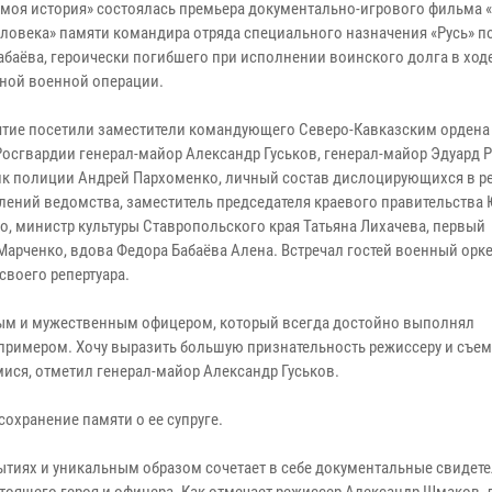
- моя история» состоялась премьера документально-игрового фильма 
еловека» памяти командира отряда специального назначения «Русь» 
абаёва, героически погибшего при исполнении воинского долга в ход
ной военной операции.
тие посетили заместители командующего Северо-Кавказским ордена
Росгвардии генерал-майор Александр Гуськов, генерал-майор Эдуард 
к полиции Андрей Пархоменко, личный состав дислоцирующихся в р
лений ведомства, заместитель председателя краевого правительства
о, министр культуры Ставропольского края Татьяна Лихачева, первый
Марченко, вдова Федора Бабаёва Алена. Встречал гостей военный орк
своего репертуара.
тным и мужественным офицером, который всегда достойно выполнял
с примером. Хочу выразить большую признательность режиссеру и съе
мися, отметил генерал-майор Александр Гуськов.
охранение памяти о ее супруге.
ытиях и уникальным образом сочетает в себе документальные свидете