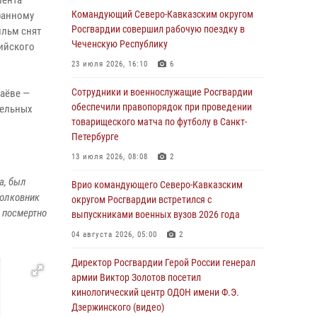
лента
Командующий Северо-Кавказским округом
ранному
Завершился чемпионат Сибирского ордена
Росгвардии совершил рабочую поездку в
ильм снят
Жукова округа Росгвардии по служебно-
Чеченскую Республику
ийского
боевой стрельбе
23 июля 2026, 16:10
6
07 августа 2026, 07:45
9
Сотрудники и военнослужащие Росгвардии
аёве —
Застрявшую в плуге трактора мину
обеспечили правопорядок при проведении
тельных
уничтожили росгвардейцы на Кубани
товарищеского матча по футболу в Санкт-
Петербурге
07 августа 2026, 06:49
1
13 июля 2026, 08:08
2
В Саранске росгвардейцы приняли участие в
а, был
25‑летии канонизации святого праведного
Врио командующего Северо-Кавказским
полковник
воина Федора Ушакова (видео)
округом Росгвардии встретился с
 посмертно
выпускниками военных вузов 2026 года
07 августа 2026, 06:15
7
1
04 августа 2026, 05:00
2
Росгвардейцы оказали адресную помощь
жителям Луганской Народной Республики
Директор Росгвардии Герой России генерал
армии Виктор Золотов посетил
07 августа 2026, 05:00
кинологический центр ОДОН имени Ф.Э.
Дзержинского (видео)
Сотрудники Росгвардии в Забайкалье