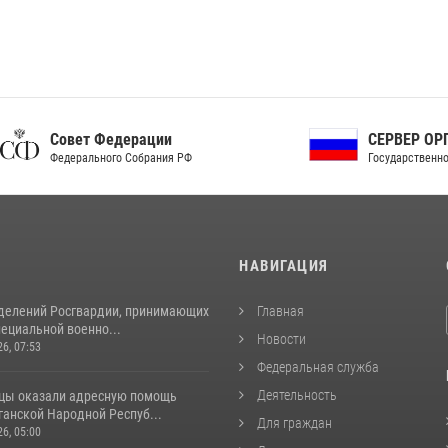
ет Федерации
СЕРВЕР ОРГАНОВ
рального Собрания РФ
Государственной власти РФ
И
НАВИГАЦИЯ
делений Росгвардии, принимающих
Главная
пециальной военно...
Новости
26, 07:53
Федеральная служба
Деятельность
цы оказали адресную помощь
ганской Народной Респуб...
Для граждан
26, 05:00