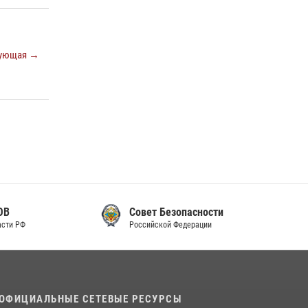
законодательства (видео)
30 июля 2026, 08:00
1
ующая →
В Челябинске росгвардейцы задержали
злоумышленников, напавших на бригаду
скорой помощи (видео)
14 июля 2026, 12:20
1
В Росгвардии прошла военно-научная
конференция по обобщению боевого опыта
08 июля 2026, 07:01
Совет Безопасности
Российской Федерации
ОФИЦИАЛЬНЫЕ СЕТЕВЫЕ РЕСУРСЫ