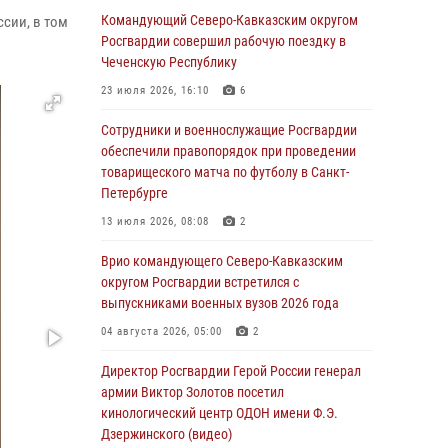
Командующий Северо-Кавказским округом
ссии, в том
07 августа 2026, 12:54
Росгвардии совершил рабочую поездку в
Тонувшего ребенка спас росгвардеец в
Чеченскую Республику
Краснодарском крае
23 июля 2026, 16:10
6
07 августа 2026, 12:37
Сотрудники и военнослужащие Росгвардии
Юные гости из летних лагерей посетили
обеспечили правопорядок при проведении
кинологический центр Росгвардии (видео)
товарищеского матча по футболу в Санкт-
Петербурге
07 августа 2026, 12:20
3
1
13 июля 2026, 08:08
2
Представители ФСБ России по Уральскому
округу Росгвардии и ветераны военной
Врио командующего Северо-Кавказским
контрразведки почтили память Николая
округом Росгвардии встретился с
Кузнецова
выпускниками военных вузов 2026 года
07 августа 2026, 12:00
4
04 августа 2026, 05:00
2
Ветеран войск правопорядка генерал-майор
Директор Росгвардии Герой России генерал
Иван Пияшев – герой выпуска «Легенды
армии Виктор Золотов посетил
армии с Александром Маршалом»
кинологический центр ОДОН имени Ф.Э.
Дзержинского (видео)
07 августа 2026, 12:00