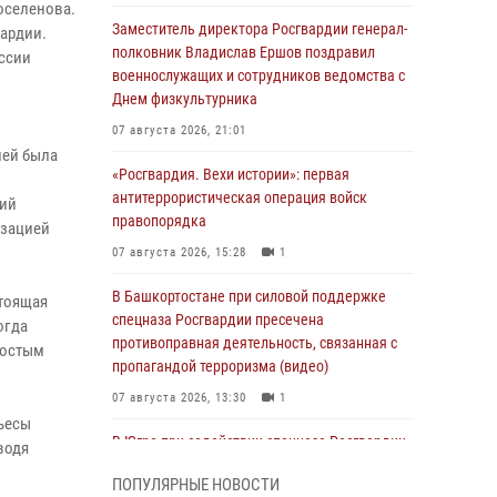
оселенова.
Заместитель директора Росгвардии генерал-
вардии.
полковник Владислав Ершов поздравил
оссии
военнослужащих и сотрудников ведомства с
Днем физкультурника
07 августа 2026, 21:01
лей была
«Росгвардия. Вехи истории»: первая
антитеррористическая операция войск
лий
правопорядка
изацией
07 августа 2026, 15:28
1
В Башкортостане при силовой поддержке
стоящая
спецназа Росгвардии пресечена
огда
противоправная деятельность, связанная с
простым
пропагандой терроризма (видео)
07 августа 2026, 13:30
1
пьесы
В Югре при содействии спецназа Росгвардии
водя
пресечено более 180 нарушений
ПОПУЛЯРНЫЕ НОВОСТИ
миграционного законодательства