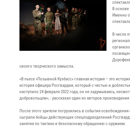
спектакл
В основе
Именно о
спектакл
В числе 
регионал
организо
посвящен
Дорофеев
своего творческого замысла.
«В пьесе «Позывной Кузбасс» главная история – это истори
история офицера Росгвардии, который с честью и доблесть
наступило 24 февраля 2022 года, он не задумываясь, несмот
добровольцем», - рассказал один из авторов произведения
После этого зрители погрузились в события освобождения 
сыграли бойцы действующих спецподразделений Росгварди
занятия по тактике и безопасному обращению с оружием.