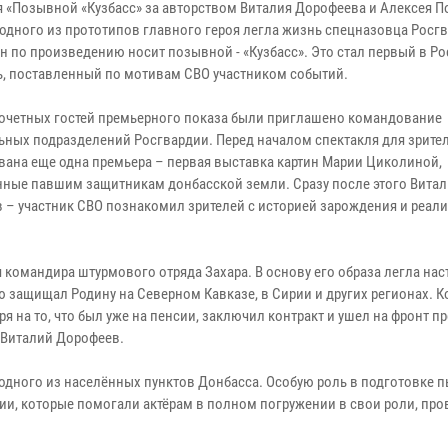
я «Позывной «Кузбасс» за авторством Виталия Дорофеева и Алексея П
 одного из прототипов главного героя легла жизнь спецназовца Росг
н по произведению носит позывной - «Кузбасс». Это стал первый в Р
ь, поставленный по мотивам СВО участником событий.
почетных гостей премьерного показа были приглашено командование
ьных подразделений Росгвардии. Перед началом спектакля для зрите
вана еще одна премьера – первая выставка картин Марии Циколиной,
ные павшим защитникам донбасской земли. Сразу после этого Вита
 – участник СВО познакомил зрителей с историей зарождения и реал
я командира штурмового отряда Захара. В основу его образа легла на
ю защищал Родину на Северном Кавказе, в Сирии и других регионах. К
ря на то, что был уже на пенсии, заключил контракт и ушел на фронт 
 Виталий Дорофеев.
одного из населённых пунктов Донбасса. Особую роль в подготовке 
и, которые помогали актёрам в полном погружении в свои роли, про